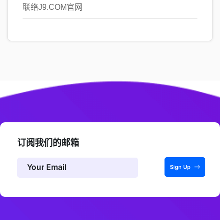
联络J9.COM官网
订阅我们的邮箱
Sign Up