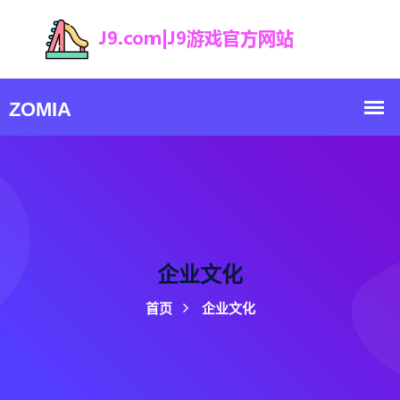
企业文化
首页
企业文化