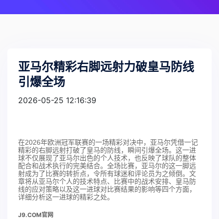
亚马尔精彩右脚远射力破皇马防线
引爆全场
2026-05-25 12:16:39
在2026年欧洲冠军联赛的一场精彩对决中，亚马尔凭借一记
精彩的右脚远射打破了皇马的防线，瞬间引爆全场。这一进
球不仅展现了亚马尔出色的个人技术，也反映了球队的整体
配合和战术执行的完美结合。全场比赛，亚马尔的这一脚远
射成为了比赛的转折点，令所有球迷和评论员为之倾倒。文
章将从亚马尔个人的技术特点、比赛中的战术安排、皇马防
线的应对策略以及这一进球对比赛结果的影响等四个方面，
详细分析这一进球的精彩之处。
J9.COM官网