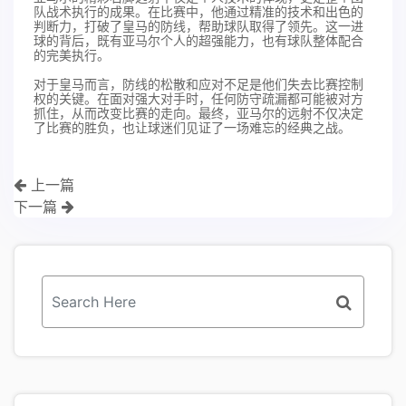
队战术执行的成果。在比赛中，他通过精准的技术和出色的
判断力，打破了皇马的防线，帮助球队取得了领先。这一进
球的背后，既有亚马尔个人的超强能力，也有球队整体配合
的完美执行。
对于皇马而言，防线的松散和应对不足是他们失去比赛控制
权的关键。在面对强大对手时，任何防守疏漏都可能被对方
抓住，从而改变比赛的走向。最终，亚马尔的远射不仅决定
了比赛的胜负，也让球迷们见证了一场难忘的经典之战。
上一篇
下一篇