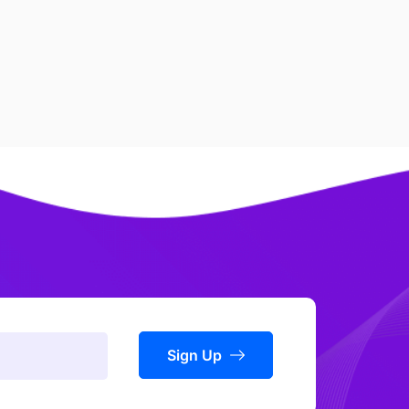
Sign Up