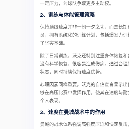
一定压力，为球队争取更多主动权。
2、训练与体能管理策略
保持顶级速度并非一朝一夕之功，而是长期
员，拥有系统化的训练计划，包括爆发力训
了坚实基础。
除了日常训练，沃克还特别注重身体恢复和
没有科学恢复，很容易造成伤病。通过合理
状态，同时持续保持速度优势。
心理因素同样重要。沃克的自信宣言显示出
够在高压比赛中发挥作用，使其在速度与耐
个人表现。
3、速度在曼城战术中的作用
曼城的战术体系强调高强度压迫和快速反击