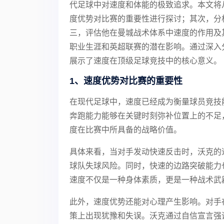
代足球中对速度和体能的极致追求。本文将
度优势对比赛的重要性进行探讨；其次，分
三，评估他在曼城战术体系中速度的作用及
职业生涯和英超联赛的潜在影响。通过深入
展示了速度在顶级足球竞技中的核心意义。
1、速度优势对比赛的重要性
在现代足球中，速度已经成为衡量球员竞技
奔跑能力能够在关键时刻弥补位置上的不足
度在比赛中所具备的战略价值。
具体来看，当对手发动快速反击时，沃克的
球队失球风险。同时，快速的边路突破能力
速度不仅是一种身体素质，更是一种战术武
此外，速度优势还能对心理产生影响。对手
策上出现犹豫和失误。沃克通过自信宣言强