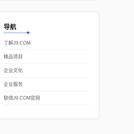
导航
了解J9.COM
精品项目
企业文化
企业服务
联络J9.COM官网