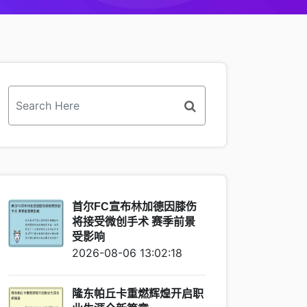
首尔FC宣布林加德因膝伤
将接受微创手术 赛季前景
受影响
2026-08-06 13:02:18
隆东帕丘卡重燃辉煌开启职