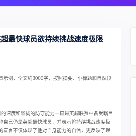
英超最快球员欲持续挑战速度极限
示例，全文约3000字，按照摘要、小标题和自然段
瞩目的速度和坚韧的防守能力一直是英超联赛中备受瞩目
称自己仍是英超最快球员，并表示将持续挑战速度极
的宣言不仅体现了他对自身能力的自信，更反映了现