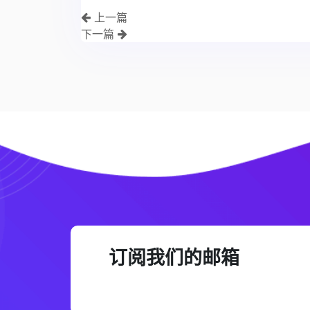
上一篇
下一篇
订阅我们的邮箱