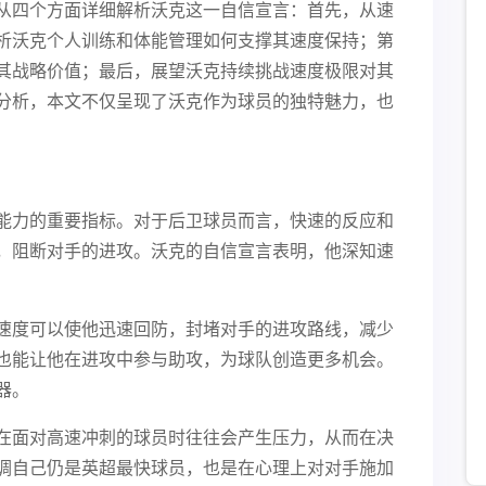
从四个方面详细解析沃克这一自信宣言：首先，从速
析沃克个人训练和体能管理如何支撑其速度保持；第
其战略价值；最后，展望沃克持续挑战速度极限对其
分析，本文不仅呈现了沃克作为球员的独特魅力，也
能力的重要指标。对于后卫球员而言，快速的反应和
，阻断对手的进攻。沃克的自信宣言表明，他深知速
速度可以使他迅速回防，封堵对手的进攻路线，减少
也能让他在进攻中参与助攻，为球队创造更多机会。
器。
在面对高速冲刺的球员时往往会产生压力，从而在决
调自己仍是英超最快球员，也是在心理上对对手施加