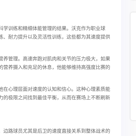
科学训练和精细体能管理的结果。沃克作为职业球
练、耐力提升以及灵活性训练，这些都为其速度提供
营养管理。高速奔跑对肌肉和关节的压力极大，如果
的营养摄入和充足的休息，他能够维持高强度比赛的
他在心理层面对速度的认知和信心。这种心理素质能
力的极限之间找到最佳平衡，从而在赛场上不断刷新
，边路球员尤其是后卫的速度直接关系到整体战术的