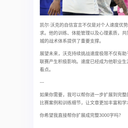
凯尔·沃克的自信宣言不仅是对个人速度优
求。他的训练、体能管理以及心理素质，共
城的战术体系提供了重要支撑。
展望未来，沃克持续挑战速度极限不仅有助
联赛产生积极影响。速度已经成为他职业生
看点。
---
如果你需要，我可以帮你进一步扩展到完整的 
比赛案例和训练细节，让文章更加丰富和学
你希望我直接帮你扩展成完整3000字吗？