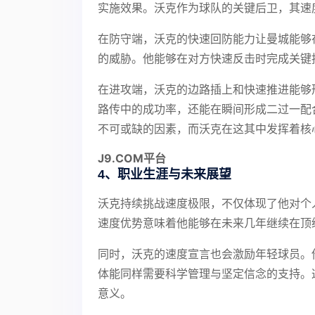
实施效果。沃克作为球队的关键后卫，其速
在防守端，沃克的快速回防能力让曼城能够
的威胁。他能够在对方快速反击时完成关键
在进攻端，沃克的边路插上和快速推进能够
路传中的成功率，还能在瞬间形成二过一配
不可或缺的因素，而沃克在这其中发挥着核
J9.COM平台
4、职业生涯与未来展望
沃克持续挑战速度极限，不仅体现了他对个
速度优势意味着他能够在未来几年继续在顶
同时，沃克的速度宣言也会激励年轻球员。
体能同样需要科学管理与坚定信念的支持。
意义。