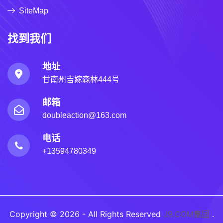
SiteMap
找到我们
地址
甘南州吉嫁森林444号
邮箱
doubleaction@163.com
电话
+13594780349
Copyright © 2026 - All Rights Reserved
J9.COM集团
.