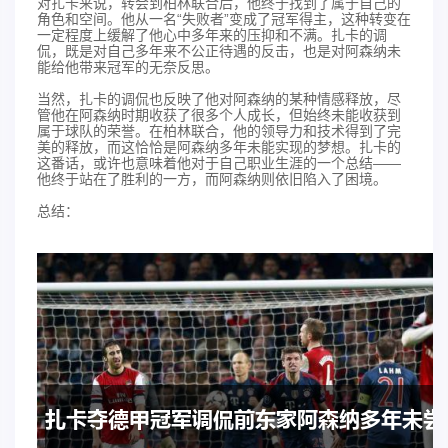
对扎卡来说，转会到柏林联合后，他终于找到了属于自己的
角色和空间。他从一名“失败者”变成了冠军得主，这种转变在
一定程度上缓解了他心中多年来的压抑和不满。扎卡的调
侃，既是对自己多年来不公正待遇的反击，也是对阿森纳未
能给他带来冠军的无奈反思。
当然，扎卡的调侃也反映了他对阿森纳的某种情感释放，尽
管他在阿森纳时期收获了很多个人成长，但始终未能收获到
属于球队的荣誉。在柏林联合，他的领导力和技术得到了完
美的释放，而这恰恰是阿森纳多年未能实现的梦想。扎卡的
这番话，或许也意味着他对于自己职业生涯的一个总结——
他终于站在了胜利的一方，而阿森纳则依旧陷入了困境。
总结：