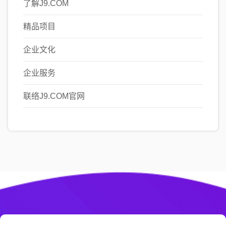
了解J9.COM
精品项目
企业文化
企业服务
联络J9.COM官网