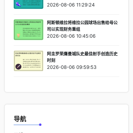
2026-08-06 11:29:24
阿斯顿维拉将维拉公园球场出售给母公
司以实现财务重组
2026-08-06 10:45:06
阿圭罗荣膺曼城队史最佳射手创造历史
时刻
2026-08-06 09:59:53
导航