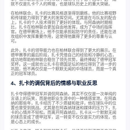
就不仅是扎卡个人的辉煌，也是球队历史上的重大突破。
在柏林联合，扎卡的比赛风格逐渐得到磨练，他的比赛视野
和传球能力得到了更大的发挥空间。尤其是在与队友的配合
上，扎卡的个人技术得到了更好的体现。与阿森纳时期相
比，扎卡在柏林联合更加自由地发挥，成为了中场的指挥
官。在德甲赛场上，他不仅能承担起防守的责任，还能在进
攻组织中发挥重要作用，这使得他赢得了更多的尊重与认
可。
此外，扎卡的领导能力也在柏林联合得到了更大的展示。在
德甲赛季的最后阶段，扎卡凭借自己的经验和冷静的心态，
成功地帮助柏林联合稳住了领先优势，最终捧起了德甲冠军
奖杯。这一成就也让扎卡在德国足坛的地位得到了进一步的
巩固，他不再仅仅是一个默默无闻的中场球员，而是一个真
正的冠军球员。
4、扎卡的调侃背后的情感与职业反思
扎卡夺得德甲冠军并调侃阿森纳，其实不仅仅是一次单纯的
言语上的玩笑，而是他职业生涯中的一种情感宣泄。在阿森
纳的那些年，扎卡经历了不少质疑和批评，他在球队中的位
置也曾受到挑战。尤其是在阿森纳球迷和媒体的压力下，扎
卡的心情并不轻松。而离开阿森纳后，扎卡从一个默默无闻
的球员变成了德甲冠军，这一转变不仅仅是实力的体现，也
是心态上的成长。