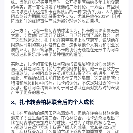
味。当他在庆祝德甲冠军时，公开提到阿森纳多年未能夺冠
的事实，这一言论引发了球迷的广泛讨论。一方面，有些阿
森纳球迷认为这是扎卡在离队后的一种“复仇”行为，因为他在
阿森纳效力期间未能获得太多支持，尤其是他在2019年因对
阵热刺时的红牌事件而成为部分球迷的攻击目标。
另一方面，也有一些阿森纳球迷认为，扎卡的言论实属无伤
大雅，毕竟他已经离开了球队，且已经找到了新的舞台。对
于这些球迷来说，扎卡能在德甲赛场上收获冠军，说明他在
阿森纳时期的努力并没有白费，这也是他个人努力和职业发
展的证明。但不管怎样，扎卡的调侃无疑是在无形中为阿森
纳球迷和俱乐部带来了某种程度的尴尬。
实际上，扎卡的言论也让阿森纳的管理层和球员们感到不
满。尤其是阿森纳目前的主教练阿尔特塔，他一直在致力于
重建球队，带领阿森纳在英超赛场取得了不小的进步。尽管
如此，阿森纳依旧未能打破多年无冠的局面，这无疑是阿尔
特塔和球员们心中的痛。扎卡的调侃，不仅是对过去的一种
反思，也让阿森纳管理层对于自己球队在面对挑战时的表现
产生了更多的思考。
3、扎卡转会柏林联合后的个人成长
扎卡在阿森纳的经历虽然充满波折，但他在转会柏林联合后
迎来了职业生涯的第二春。在柏林联合，扎卡逐渐展现出了
比在阿森纳时更加成熟的球技，他成为了球队的核心之一，
带领球队在德甲赛场上取得了骄人的成绩。尤其是2025赛
季，柏林联合在扎卡的带领下成功夺得了德甲冠军，这一成