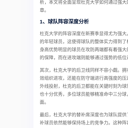
析，本文将全面呈现杜克大学如何通过强大
章。
1、球队阵容深度分析
杜克大学的阵容深度在新赛季显得尤为强大
的年轻球员，这使得球队的整体实力得到了
身高优势明显的球员在攻防两端都有着强大
的保障，而在进攻端则能够通过强势的低位
其次，杜克大学的后卫线同样不容小觑。拥
效组织进攻，还能在防守端进行高强度的压
外线投射，杜克的后卫都能在关键时刻为球
也十分优秀，多位球员能够精准命中三分球
面。
最后，杜克大学的替补席深度也为球队提供
补球员依然能够保持场上的竞争力。这种阵