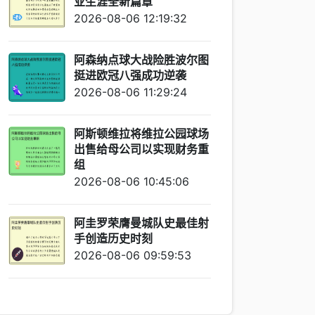
业生涯全新篇章
2026-08-06 12:19:32
阿森纳点球大战险胜波尔图
挺进欧冠八强成功逆袭
2026-08-06 11:29:24
阿斯顿维拉将维拉公园球场
出售给母公司以实现财务重
组
2026-08-06 10:45:06
阿圭罗荣膺曼城队史最佳射
手创造历史时刻
2026-08-06 09:59:53