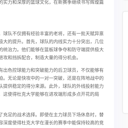
的实力和深厚的篮球文化，在新赛季继续书写辉煌篇
。球队不仅拥有经验丰富的老将，还有一批天赋异禀
极大的提升。首先，球队的内线实力十分突出，几位
的统治力。他们能够在篮板球争夺和防守端提供极大
进攻和挡拆配合，制造大量的得分机会。
有出色控球能力和突破能力的后卫球员，不仅能够有
迫。无论是快攻中的一对一突破，还是在阵地战中的
队提供稳定的得分来源。此外，球队的外线投射能力
，这使得杜克大学能够在进攻端形成多点开花的局
了充足的战术选择。即使在主力球员下场休息时，替
容深度使得杜克大学在漫长的赛季中能保持较高的竞