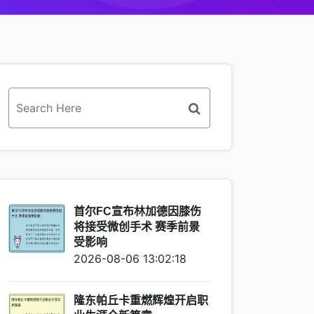
首尔FC宣布林加德因膝伤
将接受微创手术 赛季前景
受影响
2026-08-06 13:02:18
隆东帕丘卡重燃辉煌开启职