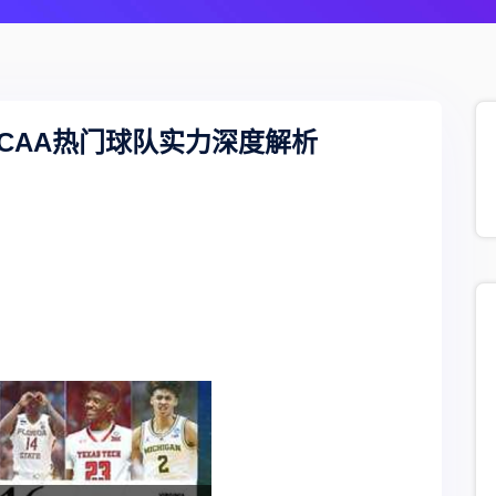
CAA热门球队实力深度解析