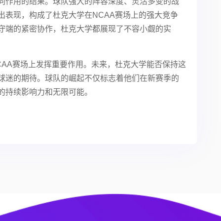
同作用的结果。球队强大的阵容深度、灵活多变的战
出表现，构成了杜克大学在NCAA赛场上的强大竞争
守端的紧密协作，杜克大学都展现了不容小觑的实
CAA赛场上发挥重要作用。未来，杜克大学能否保持这
球迷的期待。球队的崛起不仅标志着他们在新赛季的
的持续影响力和无限可能。