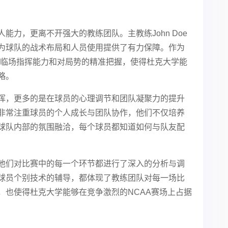
能力，更离不开强大的教练团队。主教练John Doe
为球队的战术布局和人员使用提供了有力保障。作为
赛中的临场指挥能力和对局势的精准把握，使得杜克大学能
略。
挥，更多的是在球员的心理调节和团队凝聚力的提升
非常注重球员的个人成长与团队协作，他们不仅培养
球队内部的氛围融洽，每个球员都知道如何与队友配
他们对比赛中的每一个环节都进行了深入的分析与调
球员个别技术的辅导，都体现了教练团队对每一场比
，也使得杜克大学能够在竞争激烈的NCAA赛场上占据