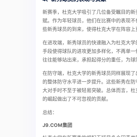
新赛季，杜克大学吸引了几位备受瞩目的新
赋。作为年轻球员，他们在比赛中的表现不
些新秀球员的到来，使得杜克大学在阵容上
在进攻端，新秀球员的快速融入为杜克大学
手段使得球队的进攻更加多样化，不再单一
往往能够站出来，承担起得分的重任，为球
在防守端，杜克大学的新秀球员同样展现了
的整体防守水平进一步提升。这些新秀在防
大对手时不至于被轻易突破。总体而言，杜
的崛起做出了不可忽视的贡献。
总结：
J9.COM集团