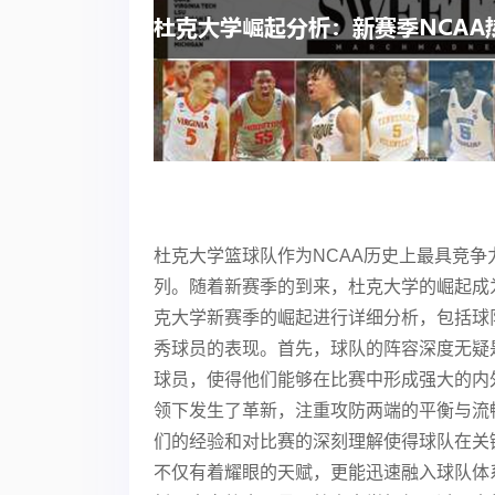
杜克大学篮球队作为NCAA历史上最具竞
列。随着新赛季的到来，杜克大学的崛起成
克大学新赛季的崛起进行详细分析，包括球
秀球员的表现。首先，球队的阵容深度无疑
球员，使得他们能够在比赛中形成强大的内
领下发生了革新，注重攻防两端的平衡与流
们的经验和对比赛的深刻理解使得球队在关
不仅有着耀眼的天赋，更能迅速融入球队体