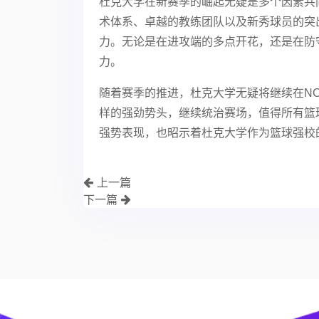
杜克大学在新赛季的崛起无疑是多个因素共
术体系、卓越的教练团队以及新秀球员的突
力。无论是在进攻端的多点开花，还是在防
力。
随着赛季的推进，杜克大学无疑将继续在N
样的强劲势头，继续统治赛场，值得所有篮
强势表现，也昭示着杜克大学作为篮球强校
上一篇
下一篇