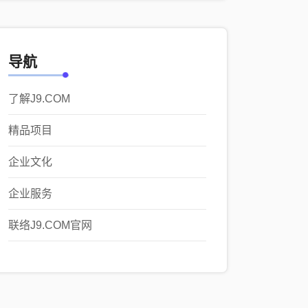
导航
了解J9.COM
精品项目
企业文化
企业服务
联络J9.COM官网