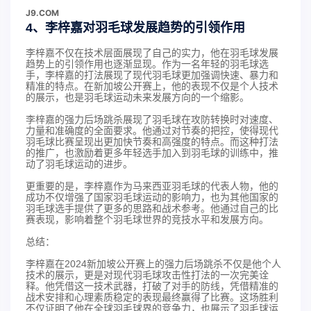
J9.COM
4、李梓嘉对羽毛球发展趋势的引领作用
李梓嘉不仅在技术层面展现了自己的实力，他在羽毛球发展
趋势上的引领作用也逐渐显现。作为一名年轻的羽毛球选
手，李梓嘉的打法展现了现代羽毛球更加强调快速、暴力和
精准的特点。在新加坡公开赛上，他的表现不仅是个人技术
的展示，也是羽毛球运动未来发展方向的一个缩影。
李梓嘉的强力后场跳杀展现了羽毛球在攻防转换时对速度、
力量和准确度的全面要求。他通过对节奏的把控，使得现代
羽毛球比赛呈现出更加快节奏和高强度的特点。而这种打法
的推广，也激励着更多年轻选手加入到羽毛球的训练中，推
动了羽毛球运动的进步。
更重要的是，李梓嘉作为马来西亚羽毛球的代表人物，他的
成功不仅增强了国家羽毛球运动的影响力，也为其他国家的
羽毛球选手提供了更多的思路和战术参考。他通过自己的比
赛表现，影响着整个羽毛球世界的竞技水平和发展方向。
总结：
李梓嘉在2024新加坡公开赛上的强力后场跳杀不仅是他个人
技术的展示，更是对现代羽毛球攻击性打法的一次完美诠
释。他凭借这一技术武器，打破了对手的防线，凭借精准的
战术安排和心理素质稳定的表现最终赢得了比赛。这场胜利
不仅证明了他在全球羽毛球界的竞争力，也展示了羽毛球运