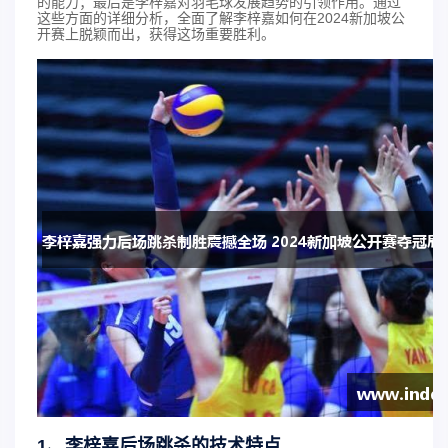
的能力；最后是李梓嘉对羽毛球发展趋势的引领作用。通过
这些方面的详细分析，全面了解李梓嘉如何在2024新加坡公
开赛上脱颖而出，获得这场重要胜利。
1、李梓嘉后场跳杀的技术特点