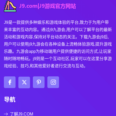
J9是一款提供多种娱乐和游戏体验的平台,致力于为用户带
来丰富的互动内容。通过j9九游会,用户可以了解平台的最新
活动和游戏内容,保持对平台动态的关注。下载九游会j9后,
用户可以使用j9九游会在各种设备上流畅体验游戏,提升游戏
乐趣。九游会app为移动端用户提供便捷的访问方式,让玩家
随时随地畅玩。j9则是一个互动社区,玩家可以在这里分享游
戏经验、技巧,和其他爱好者进行交流与互动。
导航
了解J9.COM