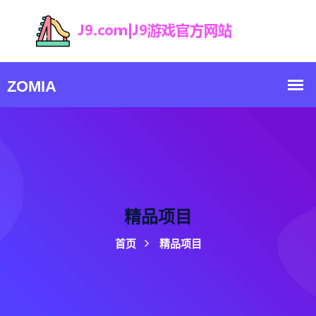
精品项目
首页
精品项目