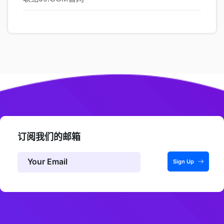
订阅我们的邮箱
Sign Up