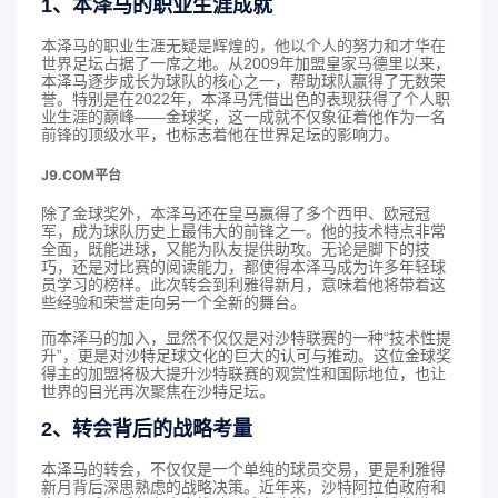
1、本泽马的职业生涯成就
本泽马的职业生涯无疑是辉煌的，他以个人的努力和才华在
世界足坛占据了一席之地。从2009年加盟皇家马德里以来，
本泽马逐步成长为球队的核心之一，帮助球队赢得了无数荣
誉。特别是在2022年，本泽马凭借出色的表现获得了个人职
业生涯的巅峰——金球奖，这一成就不仅象征着他作为一名
前锋的顶级水平，也标志着他在世界足坛的影响力。
J9.COM平台
除了金球奖外，本泽马还在皇马赢得了多个西甲、欧冠冠
军，成为球队历史上最伟大的前锋之一。他的技术特点非常
全面，既能进球，又能为队友提供助攻。无论是脚下的技
巧，还是对比赛的阅读能力，都使得本泽马成为许多年轻球
员学习的榜样。此次转会到利雅得新月，意味着他将带着这
些经验和荣誉走向另一个全新的舞台。
而本泽马的加入，显然不仅仅是对沙特联赛的一种“技术性提
升”，更是对沙特足球文化的巨大的认可与推动。这位金球奖
得主的加盟将极大提升沙特联赛的观赏性和国际地位，也让
世界的目光再次聚焦在沙特足坛。
2、转会背后的战略考量
本泽马的转会，不仅仅是一个单纯的球员交易，更是利雅得
新月背后深思熟虑的战略决策。近年来，沙特阿拉伯政府和