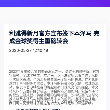
利雅得新月官方宣布签下本泽马 完
成金球奖得主重磅转会
2026-05-27 12:10:49
2023年夏季转会窗的重磅消息之一，莫过于利雅得新月官方
宣布签下金球奖得主、本泽马。这一决定标志着全球足坛的
一次巨大震动，也为沙特联赛带来了空前的关注。作为长期
效力于皇马的传奇球员，本泽马的转会不仅仅是一次球员流
动，更意味着沙特联赛的崛起和豪门球队文化的融合。本文
将从四个方面详细分析这一转会的意义和影响，包括本泽马
的职业生涯成就、转会背后的战略考量、沙特联赛的全球化
推进以及本泽马与利雅得新月未来的前景。通过这些视角，
我们可以更清晰地了解这笔转会对全球足球的深远影响。