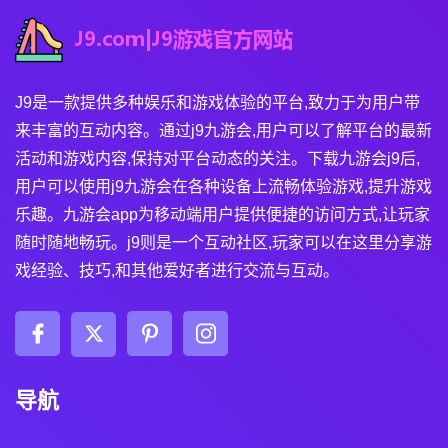
J9是一款提供多种娱乐和游戏体验的平台,致力于为用户带
来丰富的互动内容。通过j9九游会,用户可以了解平台的最新
活动和游戏内容,保持对平台动态的关注。下载九游会j9后,
用户可以使用j9九游会在各种设备上流畅体验游戏,提升游戏
乐趣。九游会app为移动端用户提供便捷的访问方式,让玩家
随时随地畅玩。j9则是一个互动社区,玩家可以在这里分享游
戏经验、技巧,和其他爱好者进行交流与互动。
导航