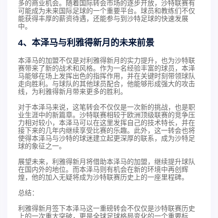
多的商业机会。随着国际转会市场的逐步开放，沙特联赛有
可能成为未来国际足球的一个重要平台。球员和教练们不仅
能获得丰厚的薪资待遇，还能参与到沙特足球的快速发展
中。
4、本泽马与利雅得新月的未来前景
本泽马的加盟不仅是对利雅得新月的实力提升，也为沙特联
赛带来了新的战术和风格。作为一名经验丰富的球员，本泽
马能够在场上发挥出色的指挥作用，并在关键时刻带领球队
走向胜利。与球队的其他球员配合，他能够形成强大的攻击
线，为利雅得新月带来更多的胜利。
对于本泽马来说，这笔转会不仅仅是一次新的挑战，也是职
业生涯中的新篇章。沙特联赛相较于欧洲顶级联赛的竞争压
力相对较小，本泽马可以在这里发挥自己的技术特长，并在
接下来的几年内继续享受比赛的乐趣。此外，这一转会也将
使得本泽马与沙特的球迷建立起更深厚的联系，成为沙特足
球的象征之一。
展望未来，利雅得新月将借助本泽马的加盟，继续提升球队
在国内外的地位。而本泽马则有机会在新的环境中再创辉
煌，他的加入无疑将成为沙特联赛历史上的一座里程碑。
总结：
利雅得新月签下本泽马这一重磅转会不仅仅是沙特联赛历史
上的一次重大突破，更是全球足球格局变化的一个重要标