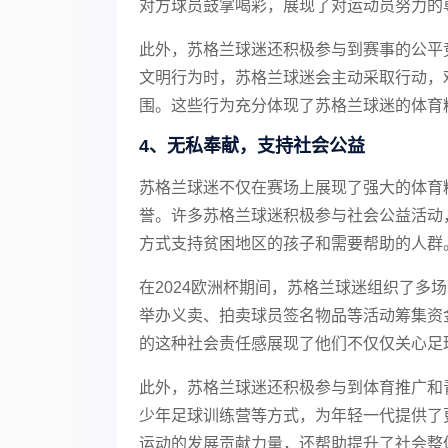
对方球员鼓掌喝彩，展现了对运动员努力的
此外，苏格兰球迷还积极参与到赛事的公平
文明行为时，苏格兰球迷会主动采取行动，
围。这些行为充分体现了苏格兰球迷的体育
4、无私奉献，支持社会公益
苏格兰球迷不仅在赛场上展现了强大的体育
誉。许多苏格兰球迷积极参与社会公益活动
方式支持贫困地区的孩子和需要帮助的人群
在2024欧洲杯期间，苏格兰球迷组织了多
举办义卖、拍卖球员签名物品等活动筹集资
的这种社会责任感展现了他们不仅仅关心足
此外，苏格兰球迷还积极参与到体育推广和
少年足球训练营等方式，为年轻一代提供了
运动的发展贡献力量，还帮助提升了社会整