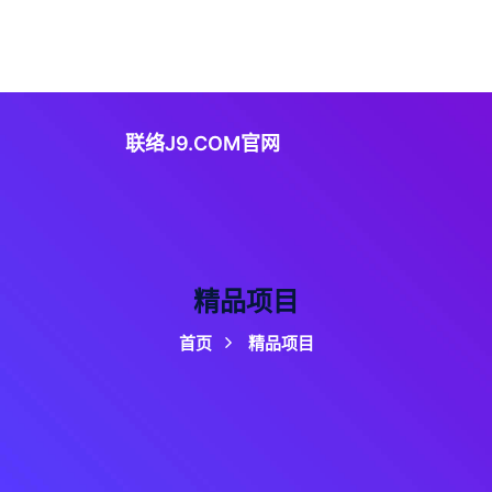
了解J9.COM
精品项目
企业文化
企业服务
联络J9.COM官网
精品项目
首页
精品项目