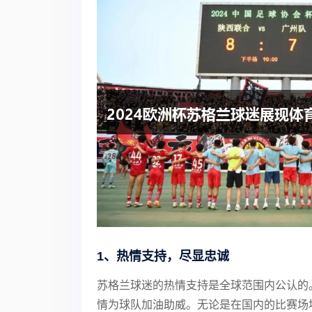
1、热情支持，尽显忠诚
苏格兰球迷的热情支持是全球范围内公认的
情为球队加油助威。无论是在国内的比赛场