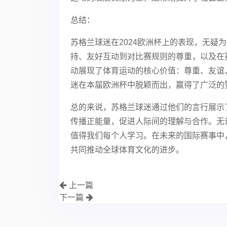
总结：
苏格兰球迷在2024欧洲杯上的表现，无疑
持、友好互动到对比赛规则的尊重，以及在
动展现了体育运动的核心价值：尊重、友谊
迷在本届欧洲杯中脱颖而出，赢得了广泛的
总的来说，苏格兰球迷通过他们的言行展示
传播正能量，促进人际间的理解与合作。无
值得我们每个人学习。在未来的国际赛事中
共同推动全球体育文化的进步。
上一篇
下一篇