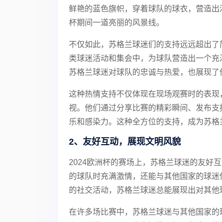
鲜艳的蓝色旗帜，穿着球队的球衣，营造出
杯期间一道亮丽的风景线。
不仅如此，苏格兰球迷们的支持远远超出了
类球迷活动和集会中，为球队营造出一个充
苏格兰球迷对球队的忠诚与热爱，也展现了
这种热情支持不仅体现在现场观赛时的表现
视。他们通过分享比赛的精彩瞬间、发布支
乐和感染力。这种全方位的支持，成为苏格
2、友好互动，展现文明风貌
2024欧洲杯的赛场上，苏格兰球迷的友好
的球队时充满激情，还能与其他国家的球迷
的社交活动，苏格兰球迷总能展现出对其他
在许多场比赛中，苏格兰球迷与其他国家的