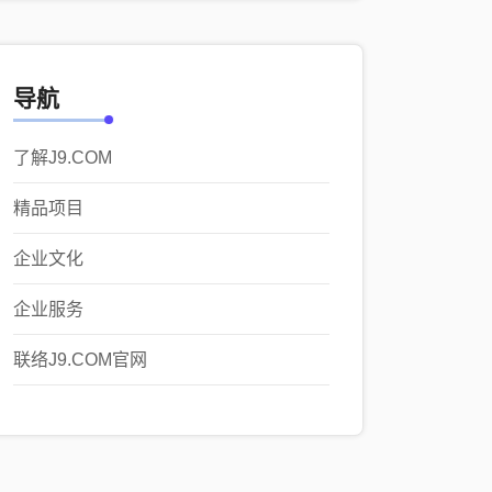
导航
了解J9.COM
精品项目
企业文化
企业服务
联络J9.COM官网