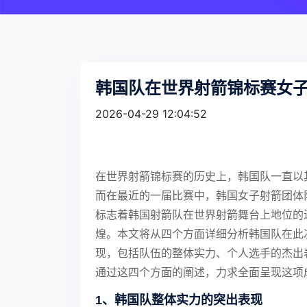
韩国队在世界射箭锦标赛女
2026-04-29 12:04:52
在世界射箭锦标赛的历史上，韩国队一直以
而在最近的一届比赛中，韩国女子射箭团体
标志着韩国射箭队在世界射箭舞台上地位的
煌。本文将从四个方面详细分析韩国队在此
现，包括队伍的整体实力、个人选手的杰出
通过这四个方面的阐述，力求全面呈现这项
1、韩国队整体实力的突出表现