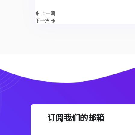
上一篇
下一篇
订阅我们的邮箱