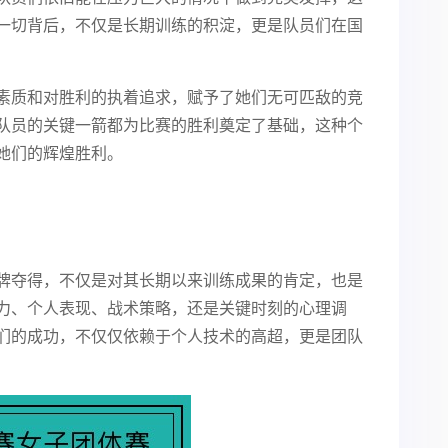
一切背后，不仅是长期训练的积淀，更是队员们在国
素质和对胜利的执着追求，赋予了她们无可匹敌的竞
队员的关键一箭都为比赛的胜利奠定了基础，这种个
她们的辉煌胜利。
牌夺得，不仅是对其长期以来训练成果的肯定，也是
力、个人表现、战术策略，还是关键时刻的心理调
们的成功，不仅仅依赖于个人技术的高超，更是团队