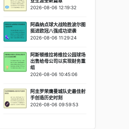
业生涯全新篇章
2026-08-06 12:19:32
阿森纳点球大战险胜波尔图
挺进欧冠八强成功逆袭
2026-08-06 11:29:24
阿斯顿维拉将维拉公园球场
出售给母公司以实现财务重
组
2026-08-06 10:45:06
阿圭罗荣膺曼城队史最佳射
手创造历史时刻
2026-08-06 09:59:53