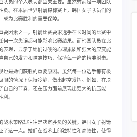
位队员的个人表现都至关重要。虽然射箭是一项团队
胜负。在本届世界射箭锦标赛上，韩国女子队员们的
，成为比赛胜利的重要保障。
重要因素之一。射箭比赛要求选手在长时间的比赛中
任何一次失误都可能影响比赛结果。而韩国队员在比
的表现，显示了她们过硬的心理素质和强大的应变能
整自己的发力和瞄准技巧，保持每一箭的精准射击。
现也是她们获胜的重要原因。虽然每一位选手都有极
极限的情况下保持冷静，做出超常发挥。例如，在决
了自己的节奏，还在压力面前展现出强大的抗压能
胜利。
的战术策略却往往是决定胜负的关键。韩国女子射箭
证了这一点。她们在战术上的独特性和高效性，使得