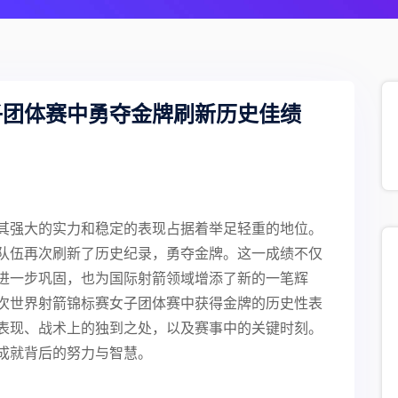
子团体赛中勇夺金牌刷新历史佳绩
其强大的实力和稳定的表现占据着举足轻重的地位。
队伍再次刷新了历史纪录，勇夺金牌。这一成绩不仅
进一步巩固，也为国际射箭领域增添了新的一笔辉
次世界射箭锦标赛女子团体赛中获得金牌的历史性表
表现、战术上的独到之处，以及赛事中的关键时刻。
成就背后的努力与智慧。