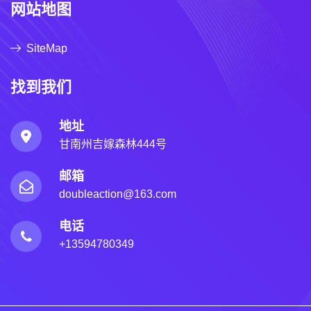
网站地图
SiteMap
找到我们
地址
甘南州吉嫁森林444号
邮箱
doubleaction@163.com
电话
+13594780349