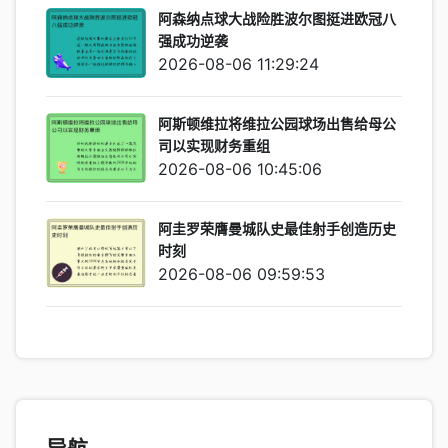
阿森纳点球大战险胜波尔图挺进欧冠八
强成功逆袭
2026-08-06 11:29:24
阿斯顿维拉将维拉公园球场出售给母公
司以实现财务重组
2026-08-06 10:45:06
阿圭罗荣膺曼城队史最佳射手创造历史
时刻
2026-08-06 09:59:53