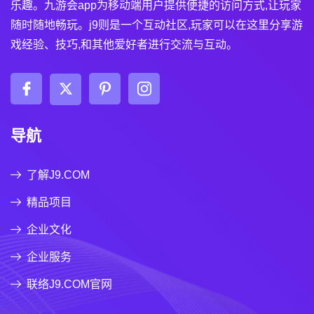
乐趣。九游会app为移动端用户提供便捷的访问方式,让玩家
随时随地畅玩。j9则是一个互动社区,玩家可以在这里分享游
戏经验、技巧,和其他爱好者进行交流与互动。
导航
了解J9.COM
精品项目
企业文化
企业服务
联络J9.COM官网