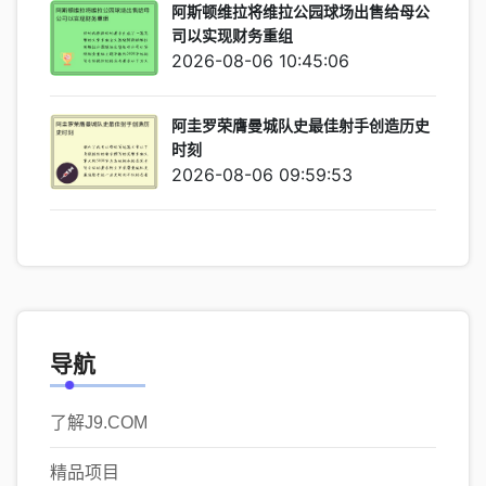
阿斯顿维拉将维拉公园球场出售给母公
司以实现财务重组
2026-08-06 10:45:06
阿圭罗荣膺曼城队史最佳射手创造历史
时刻
2026-08-06 09:59:53
导航
了解J9.COM
精品项目