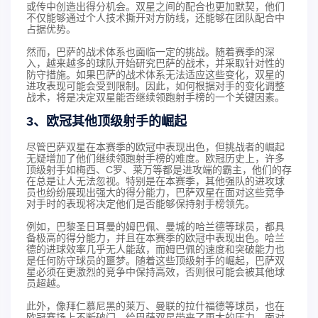
或传中创造出得分机会。双星之间的配合也更加默契，他们
不仅能够通过个人技术撕开对方防线，还能够在团队配合中
占据优势。
然而，巴萨的战术体系也面临一定的挑战。随着赛季的深
入，越来越多的球队开始研究巴萨的战术，并采取针对性的
防守措施。如果巴萨的战术体系无法适应这些变化，双星的
进攻表现可能会受到限制。因此，如何根据对手的变化调整
战术，将是决定双星能否继续领跑射手榜的一个关键因素。
3、欧冠其他顶级射手的崛起
尽管巴萨双星在本赛季的欧冠中表现出色，但挑战者的崛起
无疑增加了他们继续领跑射手榜的难度。欧冠历史上，许多
顶级射手如梅西、C罗、莱万等都是进攻端的霸主，他们的存
在总是让人无法忽视。特别是在本赛季，其他强队的进攻球
员也纷纷展现出强大的得分能力，巴萨双星在面对这些竞争
对手时的表现将决定他们是否能够保持射手榜领先。
例如，巴黎圣日耳曼的姆巴佩、曼城的哈兰德等球员，都具
备极高的得分能力，并且在本赛季的欧冠中表现出色。哈兰
德的进球效率几乎无人能敌，而姆巴佩的速度和突破能力也
是任何防守球员的噩梦。随着这些顶级射手的崛起，巴萨双
星必须在更激烈的竞争中保持高效，否则很可能会被其他球
员超越。
此外，像拜仁慕尼黑的莱万、曼联的拉什福德等球员，也在
欧冠赛场上不断破门，给巴萨双星带来了更大的压力。面对