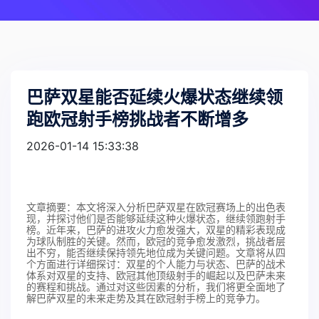
巴萨双星能否延续火爆状态继续领
跑欧冠射手榜挑战者不断增多
2026-01-14 15:33:38
文章摘要：本文将深入分析巴萨双星在欧冠赛场上的出色表
现，并探讨他们是否能够延续这种火爆状态，继续领跑射手
榜。近年来，巴萨的进攻火力愈发强大，双星的精彩表现成
为球队制胜的关键。然而，欧冠的竞争愈发激烈，挑战者层
出不穷，能否继续保持领先地位成为关键问题。文章将从四
个方面进行详细探讨：双星的个人能力与状态、巴萨的战术
体系对双星的支持、欧冠其他顶级射手的崛起以及巴萨未来
的赛程和挑战。通过对这些因素的分析，我们将更全面地了
解巴萨双星的未来走势及其在欧冠射手榜上的竞争力。