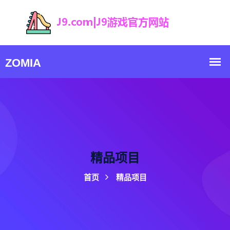
精品项目
首页
精品项目