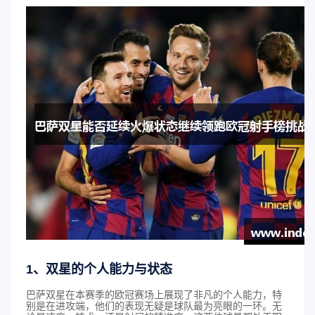
1、双星的个人能力与状态
巴萨双星在本赛季的欧冠赛场上展现了非凡的个人能力，特
别是在进攻端，他们的表现无疑是球队最为亮眼的一环。无