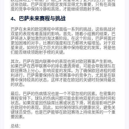
这些劲敌，巴萨双星的稳定发挥显得尤为重要，只有在高强
度的竞争中保持冷静和高效，才能继续领跑射手榜。
4、巴萨未来赛程与挑战
巴萨在未来的欧冠赛程中将面临一系列的挑战，这些挑战对
双星的表现有着直接的影响。首先，随着小组赛的结束，巴
萨将进入更加激烈的淘汰赛阶段。在这个阶段，巴萨将面对
更加困难的对手，比赛的强度和压力都将大幅增加。对于双
星来说，如何在压力巨大的比赛中保持稳定的发挥，将是他
们能否继续领跑射手榜的关键。
其次，巴萨在国内联赛中的表现也将对欧冠赛事产生影响。
如果巴萨在西甲联赛中的排名遭遇滑坡，可能会导致球队在
欧冠赛场上分心，影响双星的发挥。为了确保欧冠进程的顺
利进行，巴萨需要保持在各项赛事中的竞争力，尤其是在联
赛中保持较高的状态，这样才能在欧冠的关键时刻保持最佳
的状态。
最后，巴萨的伤病情况也是一个不容忽视的因素。在密集的
赛程安排下，球队的伤病问题可能会影响双星的出场时间和
状态。如果双星因伤缺席比赛或状态下滑，将直接影响巴萨
在欧冠中的表现。因此，如何保持球队的健康状况，避免关
键球员受伤，也是巴萨能够在欧冠赛场上持续发挥的一个重
要因素。
总结：