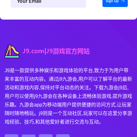
Sign Up
J9是一款提供多种娱乐和游戏体验的平台,致力于为用户带
来丰富的互动内容。通过j9九游会,用户可以了解平台的最新
活动和游戏内容,保持对平台动态的关注。下载九游会j9后,
用户可以使用j9九游会在各种设备上流畅体验游戏,提升游戏
乐趣。九游会app为移动端用户提供便捷的访问方式,让玩家
随时随地畅玩。j9则是一个互动社区,玩家可以在这里分享游
戏经验、技巧,和其他爱好者进行交流与互动。