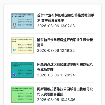
首尔FC宣布林加德因膝伤将接受微创手
术 赛季前景受影响
2026-08-06 13:02:18
隆东帕丘卡重燃辉煌开启职业生涯全新
篇章
2026-08-06 12:19:32
阿森纳点球大战险胜波尔图挺进欧冠八
强成功逆袭
2026-08-06 11:29:24
阿斯顿维拉将维拉公园球场出售给母公
司以实现财务重组
2026-08-06 10:45:06