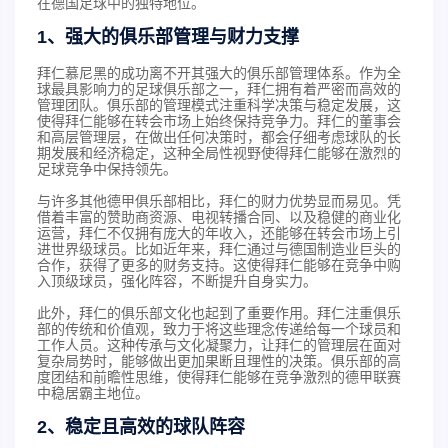
在德国足球中的独特地位。
1、强大的俱乐部管理与财力支撑
拜仁慕尼黑的成功离不开其强大的俱乐部管理体系。作为全
球最具影响力的足球俱乐部之一，拜仁拥有着严密而高效的
管理团队。俱乐部的管理模式注重科学决策与稳定发展，这
使得拜仁能够在转会市场上始终保持竞争力。拜仁的董事会
和高层管理层，在做出任何决策时，都会仔细考虑球队的长
期发展和经济稳定，这种全局性视野使得拜仁能够在激烈的
足球竞争中保持领先。
与许多其他德甲俱乐部相比，拜仁的财力优势显而易见。凭
借着丰富的赞助商资源、电视转播合同、以及稳健的商业化
运营，拜仁不仅拥有庞大的年收入，还能够在转会市场上引
进世界级球员。比如近年来，拜仁通过与德国制造业巨头的
合作，获得了更多的财务支持。这使得拜仁能够在竞争中购
入顶级球员，强化阵容，不断提升自身实力。
此外，拜仁的俱乐部文化也起到了重要作用。拜仁注重俱乐
部的传统和价值观，致力于将这些理念传递给每一个球员和
工作人员。这种传承与文化凝聚力，让拜仁的管理层在面对
复杂局势时，能够做出更加果断且理性的决策。俱乐部的高
度团结和前瞻性思维，使得拜仁能够在竞争激烈的德甲联赛
中稳居霸主地位。
2、稳定且高效的球队阵容