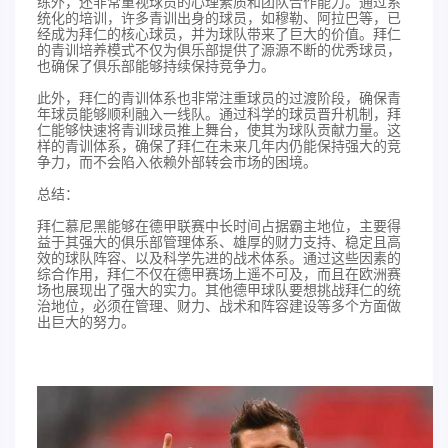
练外，还非常重视球员的心理素质和团队合作能力。通过系
统化的培训，许多青训出身的球员，如穆勒、阿拉巴等，已
经成为拜仁的核心球员，并为球队带来了巨大的价值。拜仁
的青训培养模式不仅为俱乐部提供了源源不断的优秀球员，
也确保了俱乐部能够持续保持竞争力。
此外，拜仁的青训体系也非常注重球员的过渡阶段，确保青
年球员能够顺利融入一线队。通过科学的球员晋升机制，拜
仁能够快速将青训球员推上舞台，使其为球队贡献力量。这
样的青训体系，确保了拜仁在未来几年内仍能保持强大的竞
争力，而不会陷入依赖外部转会市场的困境。
总结：
拜仁慕尼黑能够在德甲联赛中长时间占据霸主地位，主要得
益于其强大的俱乐部管理体系、雄厚的财力支持、稳定且高
效的球队阵容、以及科学先进的战术体系。通过这些因素的
综合作用，拜仁不仅在德甲赛场上遥不可及，而且在欧洲赛
场也展现出了强大的实力。其他德甲球队要想挑战拜仁的统
治地位，必须在管理、财力、战术和阵容建设等多个方面做
出巨大的努力。