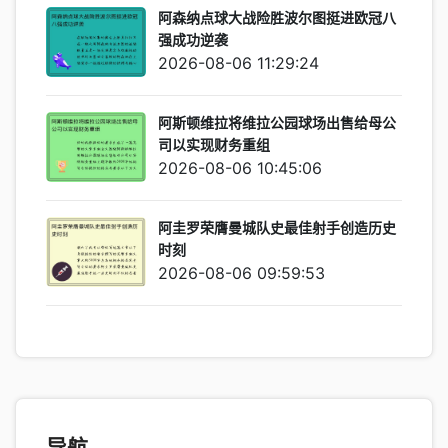
阿森纳点球大战险胜波尔图挺进欧冠八
强成功逆袭
2026-08-06 11:29:24
阿斯顿维拉将维拉公园球场出售给母公
司以实现财务重组
2026-08-06 10:45:06
阿圭罗荣膺曼城队史最佳射手创造历史
时刻
2026-08-06 09:59:53
导航