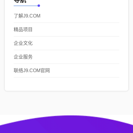
了解J9.COM
精品项目
企业文化
企业服务
联络J9.COM官网