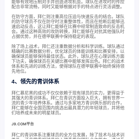
能够有效地压制对手并创造进攻机会。球队在进攻时的传控
配合非常流畅，同时又能够根据对手的特点进行灵活调整。
在防守方面，拜仁则注重高位压迫与快速反击的结合。球队
的防守球员不仅在防守时注重整体性，而且在抢断后能够迅
速启动反击，这让拜仁能够在比赛中经常制造致命的反击机
会。通过这种高效的攻防转换，拜仁能够在对抗其他强队时
占据优势，并在德甲联赛中保持稳定的表现。
除了场上战术，拜仁还注重数据分析和科学训练。球队通过
精确的比赛数据分析，优化球员的体能训练和比赛安排，以
确保球员能够保持最佳状态。此外，球队还在心理训练方面
下功夫，确保球员在关键比赛中能够发挥出色。拜仁的战术
体系和先进的训练方法，使得球队在德甲联赛中始终保持领
先地位。
4、领先的青训体系
拜仁慕尼黑的成功不仅仅依赖于现有球员的实力，更得益于
其强大的青训体系。拜仁在青训方面投入巨大，拥有世界一
流的青少年培养体系。通过与多家地方青训俱乐部的合作，
拜仁能够在全国范围内挑选出最具潜力的年轻球员，并将他
们培养成未来的明星球员。
J9.COM平台
拜仁的青训体系注重球员的全方位发展，除了技术与战术训