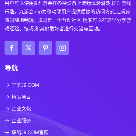
用户可以使用j9九游会在各种设备上流畅体验游戏,提升游戏
乐趣。九游会app为移动端用户提供便捷的访问方式,让玩家
随时随地畅玩。j9则是一个互动社区,玩家可以在这里分享游
戏经验、技巧,和其他爱好者进行交流与互动。
导航
了解J9.COM
精品项目
企业文化
企业服务
联络J9.COM官网