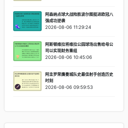
阿森纳点球大战险胜波尔图挺进欧冠八
强成功逆袭
2026-08-06 11:29:24
阿斯顿维拉将维拉公园球场出售给母公
司以实现财务重组
2026-08-06 10:45:06
阿圭罗荣膺曼城队史最佳射手创造历史
时刻
2026-08-06 09:59:53