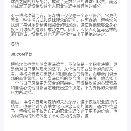
球员之间的默契配合，成就了无数经典的进球和比赛，而这
些成就正是博格坎普个人职业生涯中最辉煌的部分。
对于博格坎普而言，阿森纳不仅仅是一个职业舞台，它更代
表着一种生活方式和足球理念的延伸。在阿森纳，博格坎普
找到了与俱乐部精神相契合的归属感，这使得他能够全身心
投入到球队的建设和成功之中。因此，即使面对皇马这样的
豪门邀请，博格坎普也无所畏惧地做出了拒绝的决定。
总结：
J9.COM平台
博格坎普拒绝加盟皇家马德里，不仅仅是一个职业决策，更
是他对自己足球理念的坚守。从个性与职业哲学的角度来
看，博格坎普更注重技术和团队配合的价值，而非豪门俱乐
部的商业氛围。从与皇马风格的契合度问题来看，他选择了
一个与自己风格更为契合的阿森纳。而博格坎普的心理素质
和自信心使他能够坚定地做出这个决定，不为外界的荣誉和
压力所动摇。
最后，博格坎普与阿森纳的关系深厚，这不仅是职业选择的
结果，也是他对阿森纳文化与理念认同的体现。通过拒绝皇
马，博格坎普不仅为自己的职业生涯创造了更多的价值，也
为阿森纳的辉煌做出了不可忽视的贡献。这