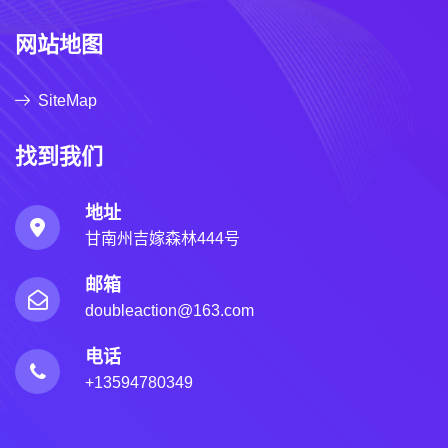
网站地图
SiteMap
找到我们
地址
甘南州吉嫁森林444号
邮箱
doubleaction@163.com
电话
+13594780349