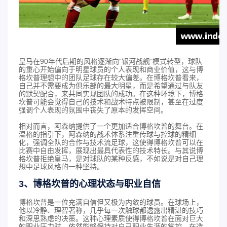
皇马在90年代后期的风格逐渐向“银河战舰”模式转型，球队
的重心开始偏向于明星球员的个人表现和商业价值，这与博
格坎普理想中的团队足球存在较大偏差。在博格坎普看来，
自己并不需要成为俱乐部的最大明星，而是希望通过与队友
的默契配合，来共同实现团队的成功。在这种环境下，博格
坎普可能会觉得自己的技术和战术特点被限制，甚至在过度
强调个人表现的氛围中丧失了原本的发挥空间。
相对而言，阿森纳提供了一个更加适合博格坎普的舞台。在
温格的指引下，阿森纳的战术体系注重传球与控球的精细
化，强调全队的合作与技术流足球，这使得博格坎普可以在
比赛中自由发挥，展现出最具代表性的技术特长。与其说博
格坎普拒绝皇马，是对球队的某种反感，不如说是对自己理
想中足球风格的一种坚持。
3、博格坎普的心理状态与职业自信
博格坎普是一位充满自信但又极为内敛的球员。在球场上，
他以冷静、理智著称，几乎每一次触球都透露出精湛的技巧
和深思熟虑的决策。这种心理素质使得博格坎普在面对巨大
的职业压力时，依然能够保持对自己职业生涯的掌控。在选