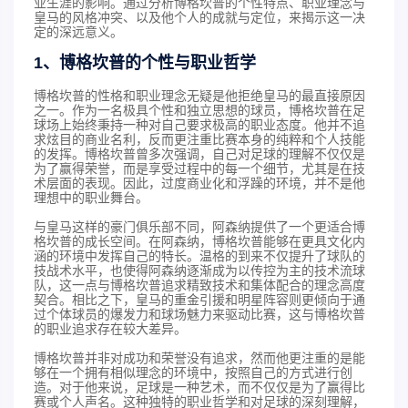
业生涯的影响。通过分析博格坎普的个性特点、职业理念与
皇马的风格冲突、以及他个人的成就与定位，来揭示这一决
定的深远意义。
1、博格坎普的个性与职业哲学
博格坎普的性格和职业理念无疑是他拒绝皇马的最直接原因
之一。作为一名极具个性和独立思想的球员，博格坎普在足
球场上始终秉持一种对自己要求极高的职业态度。他并不追
求炫目的商业名利，反而更注重比赛本身的纯粹和个人技能
的发挥。博格坎普曾多次强调，自己对足球的理解不仅仅是
为了赢得荣誉，而是享受过程中的每一个细节，尤其是在技
术层面的表现。因此，过度商业化和浮躁的环境，并不是他
理想中的职业舞台。
与皇马这样的豪门俱乐部不同，阿森纳提供了一个更适合博
格坎普的成长空间。在阿森纳，博格坎普能够在更具文化内
涵的环境中发挥自己的特长。温格的到来不仅提升了球队的
技战术水平，也使得阿森纳逐渐成为以传控为主的技术流球
队，这一点与博格坎普追求精致技术和集体配合的理念高度
契合。相比之下，皇马的重金引援和明星阵容则更倾向于通
过个体球员的爆发力和球场魅力来驱动比赛，这与博格坎普
的职业追求存在较大差异。
博格坎普并非对成功和荣誉没有追求，然而他更注重的是能
够在一个拥有相似理念的环境中，按照自己的方式进行创
造。对于他来说，足球是一种艺术，而不仅仅是为了赢得比
赛或个人声名。这种独特的职业哲学和对足球的深刻理解，