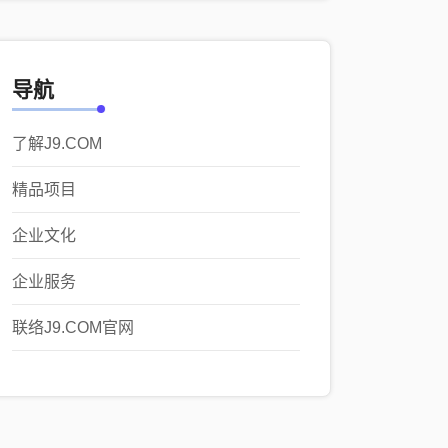
导航
了解J9.COM
精品项目
企业文化
企业服务
联络J9.COM官网