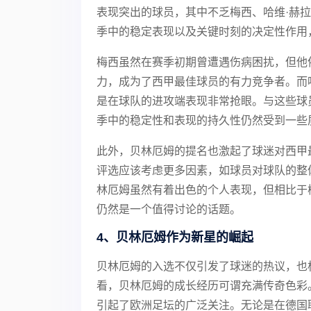
表现突出的球员，其中不乏梅西、哈维·赫
季中的稳定表现以及关键时刻的决定性作用
梅西虽然在赛季初期曾遭遇伤病困扰，但他
力，成为了西甲最佳球员的有力竞争者。而
是在球队的进攻端表现非常抢眼。与这些球
季中的稳定性和表现的持久性仍然受到一些
此外，贝林厄姆的提名也激起了球迷对西甲
评选应该考虑更多因素，如球员对球队的整
林厄姆虽然有着出色的个人表现，但相比于
仍然是一个值得讨论的话题。
4、贝林厄姆作为新星的崛起
贝林厄姆的入选不仅引发了球迷的热议，也
看，贝林厄姆的成长经历可谓充满传奇色彩
引起了欧洲足坛的广泛关注。无论是在德国