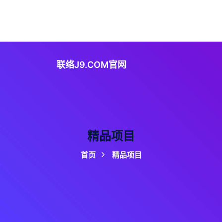
了解J9.COM
精品项目
企业文化
企业服务
联络J9.COM官网
精品项目
首页
精品项目