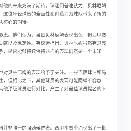
对他的未来充满了期待。球迷们普遍认为，贝林厄姆
，这位年轻球员的全面性和创造力为球队带来了新的
队核心的期待。
疑虑。他们认为，虽然贝林厄姆表现出色，但西甲赛
贡献以及稳定性。有球迷指出，贝林厄姆虽然有过亮
争，是否能够持续保持这样的表现仍然是一个未知
也对贝林厄姆的表现给予了关注。一些巴萨球迷和马
性，但相比之下，其他球员的表现可能同样不容忽
其他顶级球员进行对比，产生了对最佳球员提名的不
姆并非唯一的强劲候选者。西甲本赛季涌现出了一批