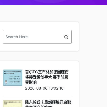
首尔FC宣布林加德因膝伤
将接受微创手术 赛季前景
受影响
2026-08-06 13:02:18
隆东帕丘卡重燃辉煌开启职