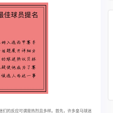
迷们的反应可谓是热烈且多样。首先，许多皇马球迷