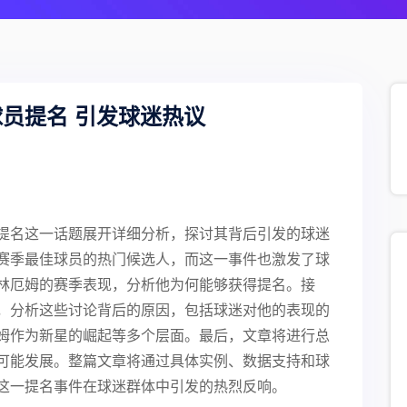
员提名 引发球迷热议
提名这一话题展开详细分析，探讨其背后引发的球迷
赛季最佳球员的热门候选人，而这一事件也激发了球
林厄姆的赛季表现，分析他为何能够获得提名。接
，分析这些讨论背后的原因，包括球迷对他的表现的
姆作为新星的崛起等多个层面。最后，文章将进行总
可能发展。整篇文章将通过具体实例、数据支持和球
这一提名事件在球迷群体中引发的热烈反响。