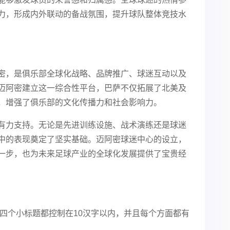
力，形成内外联动的备战氛围，提升球队整体竞技水
密，是俱乐部全球化战略、品牌推广、球迷互动以及
迈阿密建立这一综合性平台，巴萨不仅拓展了北美及
，增强了俱乐部的文化传播力和社会影响力。
有力支持。无论是先进训练设施、战术演练还是球迷
中的表现奠定了坚实基础。迈阿密球迷中心的设立，
一步，也为未来足球产业的全球化发展提供了宝贵经
，四个小标题都控制在10汉字以内，并且每个方面都有