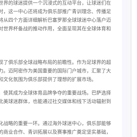
世界的球迷提供一个沉浸式的互动平台，让球迷们在
时，这一中心还将成为俱乐部推广青训理念、传播足
将从四个方面详细解析巴塞罗那全球球迷中心落户迈
对世界杯备战的推动作用，全面呈现其在全球体育和
现了俱乐部全球战略布局的前瞻性。作为足球界的超
力。迈阿密作为美国重要的国际门户城市，汇聚了大
和文化氛围为俱乐部提供了理想的扩展市场。
，使其成为全球体育品牌争夺的重要战场。巴萨选择
北美球迷群体，也能通过社交媒体和线下活动辐射到
化战略的重要一环。通过海外球迷中心，俱乐部能够
的商业合作、青训拓展以及赛事推广奠定坚实基础，