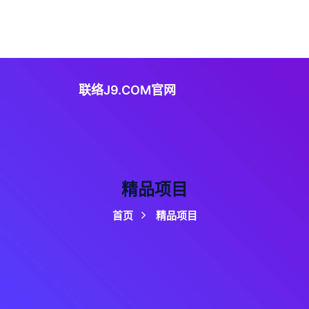
了解J9.COM
精品项目
企业文化
企业服务
联络J9.COM官网
精品项目
首页
精品项目