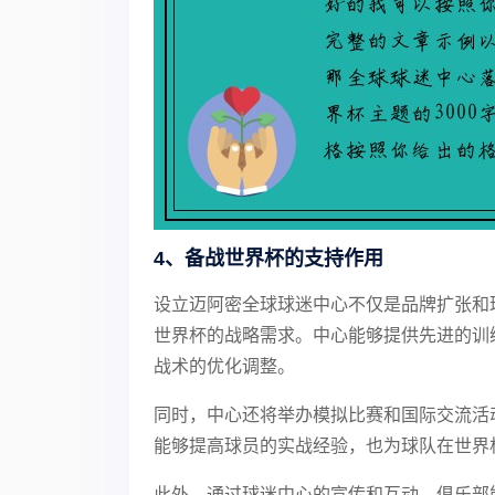
4、备战世界杯的支持作用
设立迈阿密全球球迷中心不仅是品牌扩张和
世界杯的战略需求。中心能够提供先进的训
战术的优化调整。
同时，中心还将举办模拟比赛和国际交流活
能够提高球员的实战经验，也为球队在世界
此外，通过球迷中心的宣传和互动，俱乐部