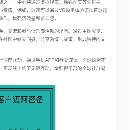
标之一。中心将通过虚拟现实、增强现实等先进技
与激情。例如，球迷可以通过VR设备体验诺坎普球场
动作，增强沉浸感和参与感。
会、交流和参与俱乐部活动的场所。通过主题展览、
在社区中结交同好，分享激情与故事，形成独特的文
行深度联动。通过手机APP和社交媒体，全球球迷不
，实现线上线下无缝互动，增强俱乐部的全球社群凝