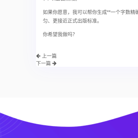
如果你愿意，我可以帮你生成**一个字数精确
匀、更接近正式出版标准。
你希望我做吗？
上一篇
下一篇