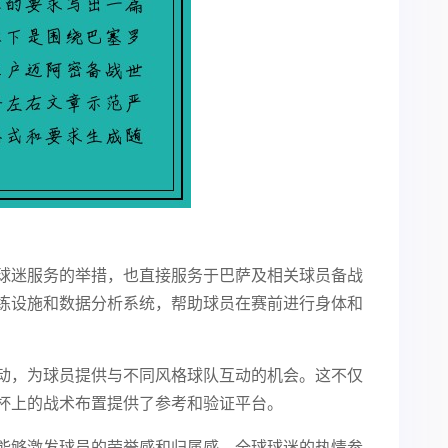
球迷服务的举措，也直接服务于巴萨及相关球员备战
练设施和数据分析系统，帮助球员在赛前进行身体和
动，为球员提供与不同风格球队互动的机会。这不仅
杯上的战术布置提供了参考和验证平台。
能够激发球员的荣誉感和归属感。全球球迷的热情参