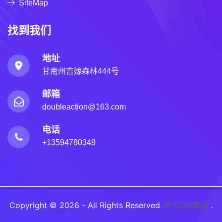
SiteMap
找到我们
地址
甘南州吉嫁森林444号
邮箱
doubleaction@163.com
电话
+13594780349
Copyright © 2026 - All Rights Reserved
J9.COM集团
.