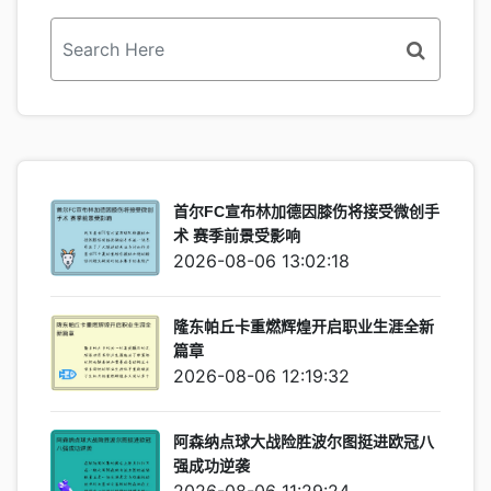
首尔FC宣布林加德因膝伤将接受微创手
术 赛季前景受影响
2026-08-06 13:02:18
隆东帕丘卡重燃辉煌开启职业生涯全新
篇章
2026-08-06 12:19:32
阿森纳点球大战险胜波尔图挺进欧冠八
强成功逆袭