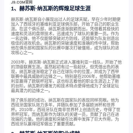
J9.COM官网
1、赫苏斯·纳瓦斯的辉煌足球生涯
赫苏斯·纳瓦斯自小展现出过人的足球天赋，早在少年时期便
加入了西班牙的塞维利亚足球俱乐部，开始了自己的职业生
涯。在这个俱乐部，纳瓦斯逐渐脱颖而出，凭借着其极快的
速度和灵活的盘带技术，迅速成为了球队的重要一员。作为
一名边锋，他不仅能够突破对方防线，还能够为队友创造出
极佳的进攻机会。纳瓦斯的突破速度和准确的传中球，帮助
他在俱乐部和国家队的比赛中屡次打破僵局，成为球队的进
攻核心之一。
2003年，赫苏斯·纳瓦斯正式进入塞维利亚一线队，开始了他
的顶级联赛生涯。虽然起初有过一些起伏，但凭借出色的表
现，纳瓦斯逐渐稳定了自己在球队中的位置，并成为了西甲
联赛中最具威胁的边锋之一。特别是在2006年，他帮助塞维
利亚赢得了欧联杯冠军，这也标志着他的职业生涯迈上了新
的台阶。纳瓦斯的爆发力和技术特点使得他成为了全球足坛
最具潜力的边锋之一。
除了俱乐部的成功，纳瓦斯在国家队的表现同样亮眼。他为
西班牙国家队效力多年，并随队参加了多届欧洲杯和世界
杯。2010年，西班牙队在南非世界杯上创造历史，夺得了世
界杯冠军，而纳瓦斯作为球队的关键一员，贡献了自己在进
攻端的力量。他的速度和突破在比赛中发挥了巨大作用，为
西班牙队赢得冠军做出了重要贡献。