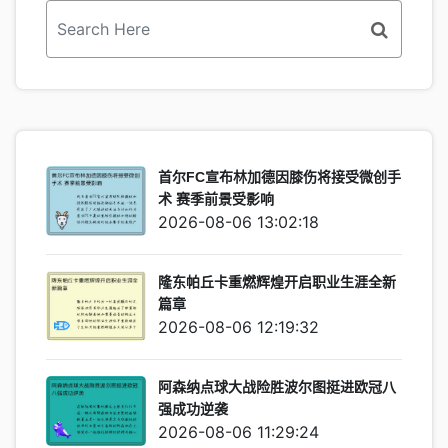
首尔FC宣布林加德因膝伤将接受微创手
术 赛季前景受影响
2026-08-06 13:02:18
隆东帕丘卡重燃辉煌开启职业生涯全新
篇章
2026-08-06 12:19:32
阿森纳点球大战险胜波尔图挺进欧冠八
强成功逆袭
2026-08-06 11:29:24