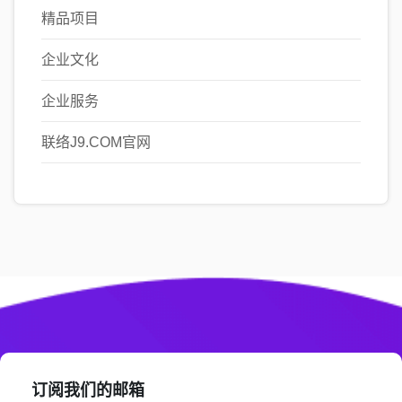
精品项目
企业文化
企业服务
联络J9.COM官网
订阅我们的邮箱