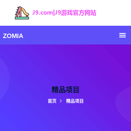
精品项目
首页
精品项目