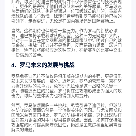
此外，球迷们对迪巴拉的期待并不仅仅停留在他的技术表现
上，更多的是寄托了他们对球队未来的美好愿景。罗马球迷
热爱他们的球队，也希望通过一位顶级球员的加盟，重新点
燃球队的雄心与激情。球迷们希望看到罗马能够在迪巴拉的
引领下，走得更远，无论是在国内赛场还是国际赛场上。
当然，这种期待也伴随着一些压力。作为罗马的新核心球
员，迪巴拉将承载着球队的期望。这种压力无疑是巨大的，
但对于一位曾在尤文图斯和阿根廷国家队中证明过自己的球
员来说，挑战与压力并不是负担，反而是动力源泉。球迷们
相信，迪巴拉将能够应对这种压力，在新赛季的比赛中交出
一份满意的答卷。
4、罗马未来的发展与挑战
罗马免签迪巴拉不仅仅是俱乐部在短期内的补强，更是俱乐
部未来长期发展的一部分。近年来，罗马的管理层一直在努
力提升球队的竞争力，免签迪巴拉便是这一战略的关键一
步。随着迪巴拉的加盟，罗马将在进攻端形成更为强大的攻
击力，球队的整体实力也将得到大幅提升。
然而，罗马依然面临一些挑战。尽管引进了迪巴拉，但球队
在防守端的薄弱仍然是一个值得关注的问题。与尤文图斯和
国际米兰等豪门相比，罗马的防线相对脆弱，这也让球队在
面对实力更强的对手时容易暴露弱点。因此，如何在保持进
攻强度的同时提高防守稳固性，仍然是主教练穆里尼奥需要
解决的难题。