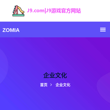
企业文化
首页
企业文化