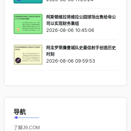
阿斯顿维拉将维拉公园球场出售给母公
司以实现财务重组
2026-08-06 10:45:06
阿圭罗荣膺曼城队史最佳射手创造历史
时刻
2026-08-06 09:59:53
导航
了解J9.COM