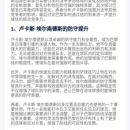
斯加盟巴黎圣日耳曼引发的法甲争冠格局的变化及防线升级
的全新故事：首先分析他在防守端的独特贡献，其次探讨巴
黎圣日耳曼的阵容变化，再者分析卢卡斯的加盟对法甲其他
竞争者的影响，最后讨论巴黎如何通过他的到来进一步提升
球队的综合竞争力。
1、卢卡斯·埃尔南德斯的防守提升
卢卡斯·埃尔南德斯以其卓越的防守能力和全能性，成为巴黎
圣日耳曼引援的关键人物。作为一名左脚后卫，他不仅具备
强大的拦截能力，还能在对抗中展现出出色的判断力和决断
力。无论是面对对方快速反击，还是在禁区内的定位球防
守，埃尔南德斯都能发挥重要作用。他的加盟增强了巴黎防
线的稳固性，使球队在面对强敌时更加从容。
此外，卢卡斯的快速反应能力和精准的铲球技巧让他在对抗
中常常能抢先一步，化解对方的进攻威胁。在面对如梅西、
内马尔、姆巴佩等世界级攻击手时，埃尔南德斯的防守策略
极具针对性，并能够有效遏制对方的进攻线路。这种稳定性
不仅增强了球队防守的深度，还让巴黎在进攻转换时能保持
更高的防守质量。
再者，卢卡斯·埃尔南德斯的多位置适应能力也是他的一个重
要优势。作为一名既能打中后卫又能担任左后卫的球员，他
能根据比赛的需要进行灵活调整，这对于巴黎的防线深度建
设至关重要。这样的灵活性使得巴黎在防守布阵上有了更多
的选择和应对方案，增强了防线的可控性和变数。