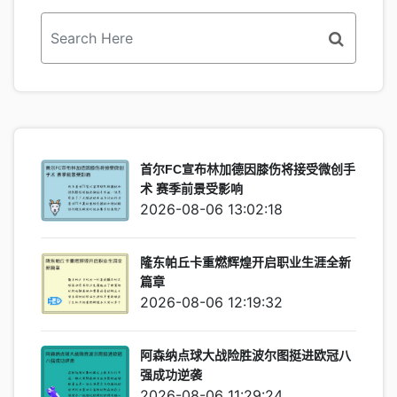
首尔FC宣布林加德因膝伤将接受微创手
术 赛季前景受影响
2026-08-06 13:02:18
隆东帕丘卡重燃辉煌开启职业生涯全新
篇章
2026-08-06 12:19:32
阿森纳点球大战险胜波尔图挺进欧冠八
强成功逆袭
2026-08-06 11:29:24