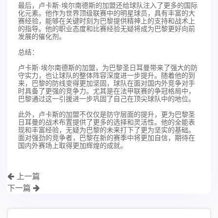
最后，卢卡斯·埃尔南德斯的加盟还给球队注入了更多的国际
化元素。他作为世界顶级联赛中的明星球员，具有丰富的大
赛经验，能够在关键时刻为巴黎提供精神上的支持和战术上
的指导。他的职业态度和比赛经验无疑将成为巴黎更好向前
发展的催化剂。
总结：
卢卡斯·埃尔南德斯的加盟，为巴黎圣日耳曼带来了强大的防
守实力，也让球队的整体阵容深度进一步提升。随着他的到
来，巴黎的防线变得更加坚固，球队在面对国内外竞争对手
时具备了更强的竞争力。尤其是在法甲联赛的争冠格局中，
巴黎通过这一引援进一步巩固了自己在顶尖球队中的地位。
此外，卢卡斯的加盟不仅仅是防守层面的提升，更为巴黎圣
日耳曼的战术布置提供了更多的选择和灵活性。他的全能表
现和丰富经验，无疑为巴黎的未来打下了更为坚实的基础。
面对强劲的竞争者，巴黎在新的赛季中将更加自信，期待在
国内外赛场上取得更加辉煌的成就。
上一篇
下一篇