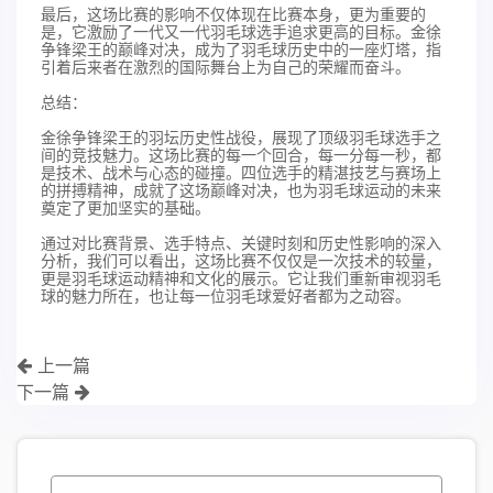
最后，这场比赛的影响不仅体现在比赛本身，更为重要的
是，它激励了一代又一代羽毛球选手追求更高的目标。金徐
争锋梁王的巅峰对决，成为了羽毛球历史中的一座灯塔，指
引着后来者在激烈的国际舞台上为自己的荣耀而奋斗。
总结：
金徐争锋梁王的羽坛历史性战役，展现了顶级羽毛球选手之
间的竞技魅力。这场比赛的每一个回合，每一分每一秒，都
是技术、战术与心态的碰撞。四位选手的精湛技艺与赛场上
的拼搏精神，成就了这场巅峰对决，也为羽毛球运动的未来
奠定了更加坚实的基础。
通过对比赛背景、选手特点、关键时刻和历史性影响的深入
分析，我们可以看出，这场比赛不仅仅是一次技术的较量，
更是羽毛球运动精神和文化的展示。它让我们重新审视羽毛
球的魅力所在，也让每一位羽毛球爱好者都为之动容。
上一篇
下一篇