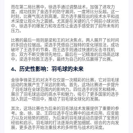
而在第二局比赛中，徐选手通过调整战术，加强了进攻力
度，成功找到了金选手的防守漏洞，一度将比分反超。这一
时刻，比赛气氛达到高潮，双方选手展现出的技术水平和战
术深度让观众为之震撼。尤其是在关键的几个网前小球对抗
中，徐选手的爆发力和攻击性让金选手感受到了前所未有的
压力。
比赛的最后一局则是梁和王的对决焦点，两人展开了长时间
的多回合拉锯战。梁选手凭借自己独特的变化球技法，成功
破坏了王选手的节奏，而王选手则通过快速的反击寻找机
会，双方不断交换领先地位，最后在一记精准的后场高远球
中，梁选手险胜王选手，最终为自己的队伍赢得了比赛。
4、历史性影响：羽毛球的未来
金徐争锋梁王的对决不仅仅是一次精彩的比赛，它对羽毛球
运动的发展产生了深远的影响。首先，这场比赛进一步提升
了羽毛球在全球范围内的影响力。四位选手的技艺和精神，
展示了羽毛球运动的高水平和魅力，吸引了更多国家的选手
加入到这一项目中，推动了羽毛球全球化的发展。
其次，这场比赛也为后来的羽毛球战术发展提供了重要的参
考。金、徐、梁、王四位选手在比赛中的战术应用、应变能
力以及对局势的把控，为后来的羽毛球运动员提供了宝贵的
经验和启示。羽毛球的打法逐渐向更加细腻、综合的方向发
展，更多选手开始注重技术的多样性与战术的深度。