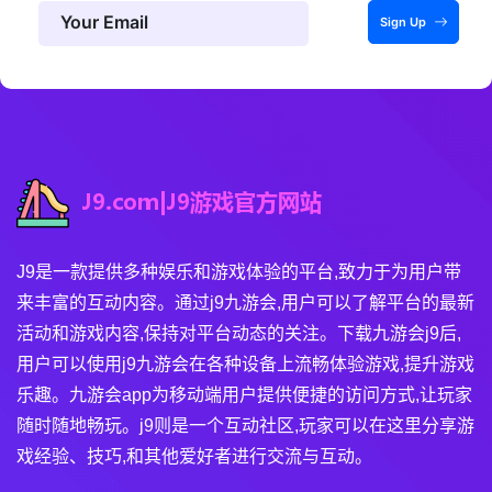
Sign Up
J9是一款提供多种娱乐和游戏体验的平台,致力于为用户带
来丰富的互动内容。通过j9九游会,用户可以了解平台的最新
活动和游戏内容,保持对平台动态的关注。下载九游会j9后,
用户可以使用j9九游会在各种设备上流畅体验游戏,提升游戏
乐趣。九游会app为移动端用户提供便捷的访问方式,让玩家
随时随地畅玩。j9则是一个互动社区,玩家可以在这里分享游
戏经验、技巧,和其他爱好者进行交流与互动。