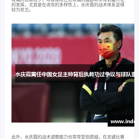
的发挥，尤其是在进攻的多样性上，水庆霞的战术体系显得
较为贫乏。
此外，水庆霞的战术调整能力也常常受到质疑。在关键比赛