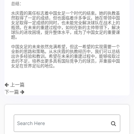
总结：
水庆霞的离任标志着中国女足一个时代的结束。她的执教虽
然取得了一定的成绩，但也面临着许多争议。她在带领中国
女足取得一定成绩的同时，也未能完全解决球队在战术上的
瓶颈。在未来的重建过程中，如何在新的主帅带领下，解决
球队的进攻困境，提升整体水平，成为了中国女足的重要课
题。
中国女足的未来依然充满希望，但这一希望的实现需要一个
全新的思路和策略。从水庆霞的执教经历中，我们可以总结
出许多经验和教训。希望在未来的重建过程中，能够吸取过
去的不足，培养出更多具有国际竞争力的球员，并重振中国
女足在世界足坛的地位。
上一篇
下一篇