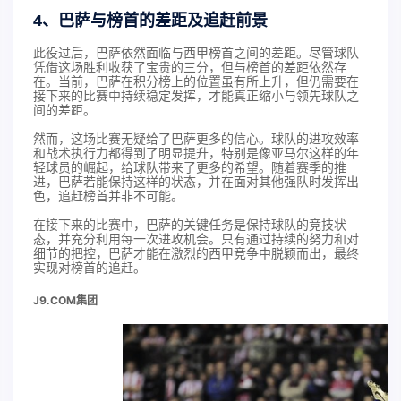
4、巴萨与榜首的差距及追赶前景
此役过后，巴萨依然面临与西甲榜首之间的差距。尽管球队
凭借这场胜利收获了宝贵的三分，但与榜首的差距依然存
在。当前，巴萨在积分榜上的位置虽有所上升，但仍需要在
接下来的比赛中持续稳定发挥，才能真正缩小与领先球队之
间的差距。
然而，这场比赛无疑给了巴萨更多的信心。球队的进攻效率
和战术执行力都得到了明显提升，特别是像亚马尔这样的年
轻球员的崛起，给球队带来了更多的希望。随着赛季的推
进，巴萨若能保持这样的状态，并在面对其他强队时发挥出
色，追赶榜首并非不可能。
在接下来的比赛中，巴萨的关键任务是保持球队的竞技状
态，并充分利用每一次进攻机会。只有通过持续的努力和对
细节的把控，巴萨才能在激烈的西甲竞争中脱颖而出，最终
实现对榜首的追赶。
J9.COM集团