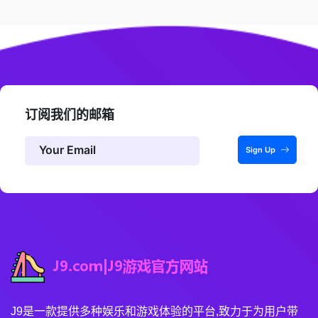
订阅我们的邮箱
Sign Up
J9是一款提供多种娱乐和游戏体验的平台,致力于为用户带