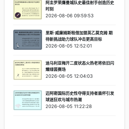
阿圭罗荣膺曼城队史最佳射手创造历史
时刻
2026-08-06 09:59:53
里斯·威廉姆斯租借加盟英乙莫克姆 期
待新挑战助力球队冲击更高目标
2026-08-05 12:52:01
迪马利亚梅开二度状态火热老将依旧闪
耀绿茵赛场
2026-08-05 12:04:03
迈阿密国际历史性夺得支持者盾杯引发
球迷狂欢与城市热潮
2026-08-05 11:22:28