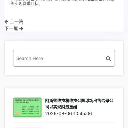
终实现赛季目标。
上一篇
下一篇
阿斯顿维拉将维拉公园球场出售给母公
司以实现财务重组
2026-08-06 10:45:06