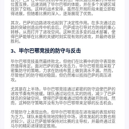
位置互换，迅速消耗了毕尔巴鄂的体能，并在多个关键区域
找到了空档。这样的战术安排，虽然在开局阶段未能立即取
得进展，但随着比赛的深入，逐渐展现了优势。
其次，巴萨的边路进攻也起到了决定性作用。在多次通过边
路的突破创造出传中机会后，巴萨成功引导对方防线的重心
转移，从而打开了进攻空间。这种灵活多变的战术部署，使
得巴萨能够在比赛的关键时刻实现有效的进攻，并最终收获
胜利。
3、毕尔巴鄂竞技的防守与反击
毕尔巴鄂竞技虽然最终败北，但他们在比赛中的防守表现依
然值得肯定。面对巴萨的强大攻击力，毕尔巴鄂竞技采取了
密集防守的策略，力求在防线布置上做到滴水不漏。然而，
尽管他们的防守相对稳固，但仍然难以抵挡巴萨的高压进
攻。
尤其是在上半场，毕尔巴鄂竞技通过紧密的防守迫使巴萨的
进攻节奏有所放缓。球队通过站位扎实的防线，减少了巴萨
球员的突破空间，使得巴萨很难通过短传渗透破开防线。然
而，这种防守策略并没有为毕尔巴鄂带来足够的反击机会。
尽管防守上表现出色，但毕尔巴鄂竞技在进攻端的表现却较
为乏力。球队未能有效地控制住中场，进攻发起的次数也相
对较少。这让巴萨能够保持对比赛的主导权，并最终通过亚
马尔的精彩进球锁定胜局。