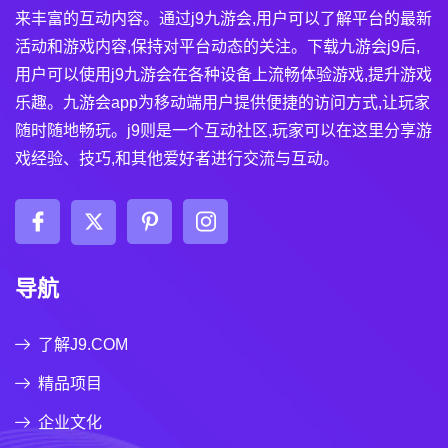
来丰富的互动内容。通过j9九游会,用户可以了解平台的最新
活动和游戏内容,保持对平台动态的关注。下载九游会j9后,
用户可以使用j9九游会在各种设备上流畅体验游戏,提升游戏
乐趣。九游会app为移动端用户提供便捷的访问方式,让玩家
随时随地畅玩。j9则是一个互动社区,玩家可以在这里分享游
戏经验、技巧,和其他爱好者进行交流与互动。
导航
了解J9.COM
精品项目
企业文化