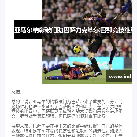
总结：
总的来说，亚马尔的精彩破门为巴萨带来了重要的三分，而
这场胜利也进一步证明了巴萨的实力和斗志。在与毕尔巴鄂
竞技的比赛中，巴萨展现了成熟的战术调整和高效的进攻组
合，尽管对手表现顽强，但巴萨仍能顺利拿下比赛。
展望未来，巴萨需要在接下来的比赛中继续提升自己的整体
表现，特别是在防守端的稳定性和进攻端的创造性。如果巴
萨能够保持目前的状态，他们无疑能够迎头赶上榜首，并最