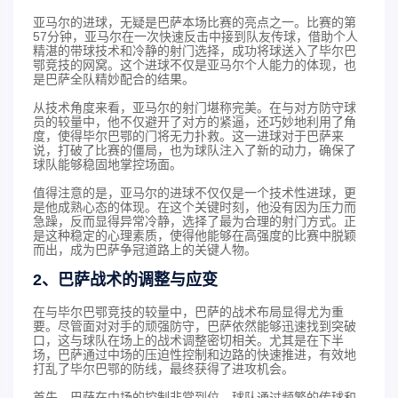
亚马尔的进球，无疑是巴萨本场比赛的亮点之一。比赛的第
57分钟，亚马尔在一次快速反击中接到队友传球，借助个人
精湛的带球技术和冷静的射门选择，成功将球送入了毕尔巴
鄂竞技的网窝。这个进球不仅是亚马尔个人能力的体现，也
是巴萨全队精妙配合的结果。
从技术角度来看，亚马尔的射门堪称完美。在与对方防守球
员的较量中，他不仅避开了对方的紧逼，还巧妙地利用了角
度，使得毕尔巴鄂的门将无力扑救。这一进球对于巴萨来
说，打破了比赛的僵局，也为球队注入了新的动力，确保了
球队能够稳固地掌控场面。
值得注意的是，亚马尔的进球不仅仅是一个技术性进球，更
是他成熟心态的体现。在这个关键时刻，他没有因为压力而
急躁，反而显得异常冷静，选择了最为合理的射门方式。正
是这种稳定的心理素质，使得他能够在高强度的比赛中脱颖
而出，成为巴萨争冠道路上的关键人物。
2、巴萨战术的调整与应变
在与毕尔巴鄂竞技的较量中，巴萨的战术布局显得尤为重
要。尽管面对对手的顽强防守，巴萨依然能够迅速找到突破
口，这与球队在场上的战术调整密切相关。尤其是在下半
场，巴萨通过中场的压迫性控制和边路的快速推进，有效地
打乱了毕尔巴鄂的防线，最终获得了进攻机会。
首先，巴萨在中场的控制非常到位。球队通过频繁的传球和