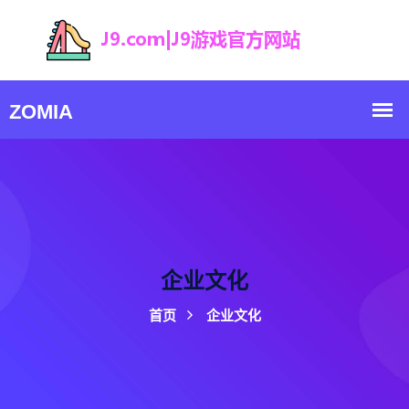
企业文化
首页
企业文化