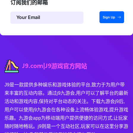
订阅我们的邮箱
Sign Up
J9是一款提供多种娱乐和游戏体验的平台,致力于为用户带
来丰富的互动内容。通过j9九游会,用户可以了解平台的最新
活动和游戏内容,保持对平台动态的关注。下载九游会j9后,
用户可以使用j9九游会在各种设备上流畅体验游戏,提升游戏
乐趣。九游会app为移动端用户提供便捷的访问方式,让玩家
随时随地畅玩。j9则是一个互动社区,玩家可以在这里分享游