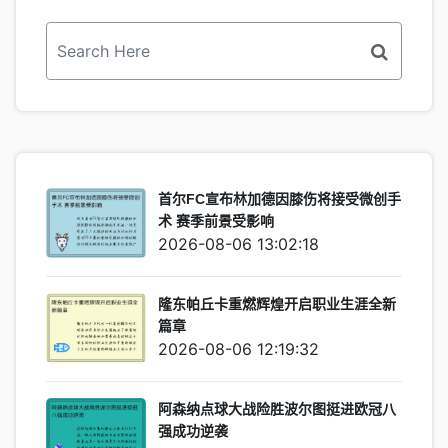
首尔FC宣布林加德因膝伤将接受微创手
术 赛季前景受影响
2026-08-06 13:02:18
隆东帕丘卡重燃辉煌开启职业生涯全新
篇章
2026-08-06 12:19:32
阿森纳点球大战险胜波尔图挺进欧冠八
强成功逆袭