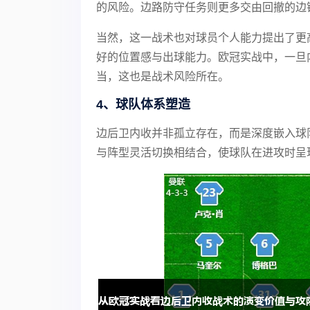
的风险。边路防守任务则更多交由回撤的边
当然，这一战术也对球员个人能力提出了更
好的位置感与出球能力。欧冠实战中，一旦
当，这也是战术风险所在。
4、球队体系塑造
边后卫内收并非孤立存在，而是深度嵌入球
与阵型灵活切换相结合，使球队在进攻时呈