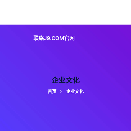
了解J9.COM
精品项目
企业文化
企业服务
联络J9.COM官网
企业文化
首页
企业文化