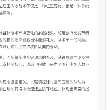
边后卫内收战术不仅是一种位置变化，更是一种系统
远影响。
球整体战术环境变化的必然结果。随着欧冠比赛节奏
返的模式逐渐暴露出体能消耗大、战术单一的问题。
尝试让边后卫在进攻阶段向内移动。
责，而随着全攻全守理念的普及，其进攻属性逐步被
比赛控制核心，边后卫内收正是为了弥补中场人数不
人理念紧密相关。以强调控球与空间压缩的球队为
能在攻防转换中快速建立防守站位，体现出高度的战