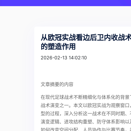
从欧冠实战看边后卫内收战
的塑造作用
2026-02-13 14:02:10
文章摘要的内容
在现代足球战术不断精细化与体系化的背景
战术演变之一。本文以欧冠实战为观察窗口
型的过程，深入分析这一战术在不同时期、
演变逻辑、进攻结构重塑、防守体系影响以
如何改变空间分配、人员协作与比赛节奏，