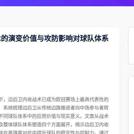
术的演变价值与攻防影响对球队体系
下，边后卫内收战术已成为欧冠赛场上最具代表性的
，系统梳理边后卫从传统边路推进者向中场参与者转
不同球队体系中的应用价值与现实意义。文章从战术
及整体球队体系塑造四个方面展开，揭示边后卫内收
并在高强度对抗中提升球队的稳定性与控制力。通过