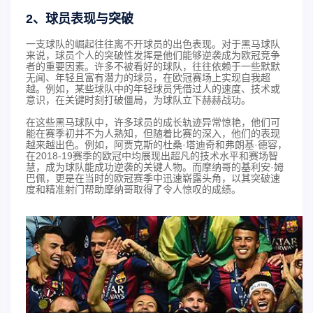
2、球员表现与突破
一支球队的崛起往往离不开球员的出色表现。对于黑马球队
来说，球员个人的突破性发挥是他们能够逆袭成为欧冠竞争
者的重要因素。许多不被看好的球队，往往依赖于一些默默
无闻、年轻且富有潜力的球员，在欧冠赛场上实现自我超
越。例如，某些球队中的年轻球员凭借过人的速度、技术或
意识，在关键时刻打破僵局，为球队立下赫赫战功。
在这些黑马球队中，许多球员的成长轨迹异常惊艳，他们可
能在赛季初并不为人熟知，但随着比赛的深入，他们的表现
越来越出色。例如，阿贾克斯的杜桑·塔迪奇和弗朗基·德容，
在2018-19赛季的欧冠中均展现出超凡的技术水平和赛场智
慧，成为球队能成功逆袭的关键人物。而摩纳哥的基利安·姆
巴佩，更是在当时的欧冠赛季中迅速崭露头角，以其突破速
度和精准射门帮助摩纳哥取得了令人惊叹的成绩。