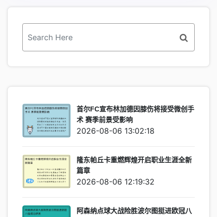
首尔FC宣布林加德因膝伤将接受微创手
术 赛季前景受影响
2026-08-06 13:02:18
隆东帕丘卡重燃辉煌开启职业生涯全新
篇章
2026-08-06 12:19:32
阿森纳点球大战险胜波尔图挺进欧冠八