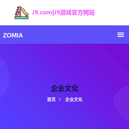
企业文化
首页
企业文化