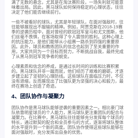
满了无数的悬念，尤其是在淘汰赛阶段，一场失利就可能意
味着出局。因此，黑马球队如何保持稳定的心理状态，往往
决定了他们能否继续前行。
一些不被看好的球队，尤其是年轻球队，在面对强敌时，往
往能够展现出不服输的精神。例如，阿贾克斯在2018-19赛
季的逆袭历程中，面对曾经的欧冠冠军皇马和尤文图斯，他
们丝毫不畏惧，在客场取得了令人震惊的胜利。这种心理上
的抗压能力，是他们能够从小组赛一路杀到四强的重要原
因。此外，球员和教练团队的信念也起到了至关重要的作
用，大家共同为一个目标而努力，不断挑战自我，最终完成
了从黑马到冠军竞争者的蜕变。
心理素质和信念的养成，是通过长时间的训练和比赛积累
的。黑马球队并非一蹴而就，他们经历了艰难的磨砺，才逐
步建立起了坚韧的心理防线。这些球队在面临压力时，不仅
没有退缩，反而展现出了比强队更为坚强的决心和毅力，最
终在赛场上创造了奇迹。
4、团队协作与凝聚力
团队协作是黑马球队能够逆袭的重要因素之一。相比豪门球
队依靠明星球员的个人能力，黑马球队更注重团队的配合与
凝聚力。在比赛中，黑马球队往往能够充分发挥每个球员的
特长，通过默契的配合和全员参与的方式，逐渐将球队整体
的水平提升到一个新的高度。团队协作使得这些球队能够在
面对强敌时，充分发挥出自身的优势。