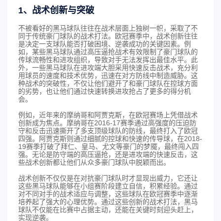
1、战术创新与突破
不被看好的黑马球队往往在战术层面上独树一帜，采取了不
同于传统豪门球队的战术打法。欧冠赛季中，战术创新往往
是决定一支球队能否打破困境、逆袭成功的关键因素。例
如，某些黑马球队通过高压逼抢战术有效限制了豪门球队的
传球流畅性和进攻组织，导致对手无法发挥出最佳水平。此
外，一些黑马球队在进攻端大胆采用快速反击战术，充分利
用球员的速度和技术优势，迅速在对方防线中制造威胁。这
种战术的突破性，不仅让他们避开了和豪门球队在控球方面
的劣势，也让他们通过快速转换进攻抢占了更多的得分机
会。
例如，近年来的摩纳哥和阿贾克斯，在欧冠赛场上凭借战术
创新成为焦点。摩纳哥在2016-17赛季通过高强度的压迫防
守和反击迅速撕开了多支顶级球队的防线，最终打入了欧冠
四强。阿贾克斯则通过细腻的控球和快速的传导球，在2018-
19赛季打破了拜仁、皇马、尤文等豪门的梦魇，最终闯入四
强。无论是防守端的高压逼抢，还是进攻端的快速反击，这
些战术创新都让他们从众多豪门球队中脱颖而出。
战术创新不仅仅是在对抗豪门球队时才显现出威力，它还让
这些黑马球队能够在小组赛阶段建立自信，积累经验。通过
对不同对手的战术适应与调整，这些球队在欧冠赛季中逐渐
培养起了强大的心理优势。通过这些创新的战术打法，黑马
球队不仅能在比赛中占据主动，还能在关键时刻迎头赶上，
实现逆袭。