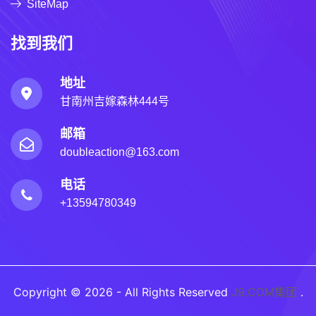
SiteMap
找到我们
地址
甘南州吉嫁森林444号
邮箱
doubleaction@163.com
电话
+13594780349
Copyright © 2026 - All Rights Reserved
J9.COM集团
.