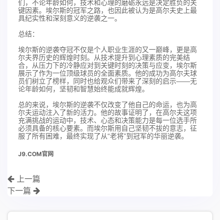
们，不论年龄如何，技术和心理的磨砺永远是决定胜负的关
键因素。埃尔斯的冠军之路，也因此被认为是高尔夫史上最
具纪实性和深刻意义的逆袭之一。
总结：
埃尔斯的逆袭夺冠不仅是个人职业生涯的又一巅峰，更是高
尔夫界历史的辉煌时刻。从技术提升到心理素质的完美结
合，从压力下的冷静应对到关键时刻的决策与应变，埃尔斯
展示了作为一位顶级球员的全面素质。他的成功为高尔夫球
员们树立了榜样，同时也给观众们带来了深刻的启示——无
论年龄如何，坚韧和智慧始终能成就辉煌。
总的来说，埃尔斯的逆袭不仅改变了他自己的命运，也为高
尔夫运动注入了新的活力。他的故事证明了，在高尔夫这项
充满挑战的运动中，技术、心态和决策能力是每一位选手所
必须具备的核心要素。而埃尔斯用自己坚韧不拔的意志，征
服了所有困难，最终实现了从“老将”到冠军的华丽逆袭。
J9.COM官网
上一篇
下一篇