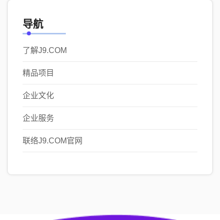
导航
了解J9.COM
精品项目
企业文化
企业服务
联络J9.COM官网