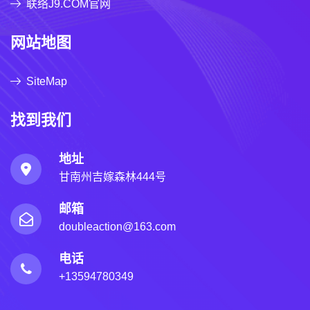
联络J9.COM官网
网站地图
SiteMap
找到我们
地址
甘南州吉嫁森林444号
邮箱
doubleaction@163.com
电话
+13594780349