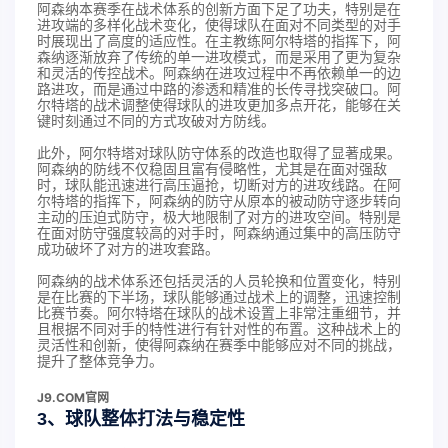
阿森纳本赛季在战术体系的创新方面下足了功夫，特别是在
进攻端的多样化战术变化，使得球队在面对不同类型的对手
时展现出了高度的适应性。在主教练阿尔特塔的指挥下，阿
森纳逐渐放弃了传统的单一进攻模式，而是采用了更为复杂
和灵活的传控战术。阿森纳在进攻过程中不再依赖单一的边
路进攻，而是通过中路的渗透和精准的长传寻找突破口。阿
尔特塔的战术调整使得球队的进攻更加多点开花，能够在关
键时刻通过不同的方式攻破对方防线。
此外，阿尔特塔对球队防守体系的改造也取得了显著成果。
阿森纳的防线不仅稳固且富有侵略性，尤其是在面对强敌
时，球队能迅速进行高压逼抢，切断对方的进攻线路。在阿
尔特塔的指挥下，阿森纳的防守从原本的被动防守逐步转向
主动的压迫式防守，极大地限制了对方的进攻空间。特别是
在面对防守强度较高的对手时，阿森纳通过集中的高压防守
成功破坏了对方的进攻套路。
阿森纳的战术体系还包括灵活的人员轮换和位置变化，特别
是在比赛的下半场，球队能够通过战术上的调整，迅速控制
比赛节奏。阿尔特塔在球队的战术设置上非常注重细节，并
且根据不同对手的特性进行有针对性的布置。这种战术上的
灵活性和创新，使得阿森纳在赛季中能够应对不同的挑战，
提升了整体竞争力。
J9.COM官网
3、球队整体打法与稳定性