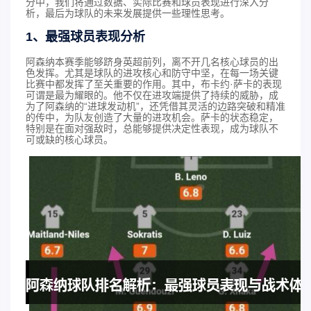
分中，我们将通过数据、实际比赛和球员表现进行深入分
析，最后为球队的未来发展提供一些理性思考。
1、最强球员表现分析
阿森纳本赛季能够跻身英超前列，离不开几名核心球员的出
色发挥。尤其是球队的进攻核心和防守中坚，在每一场关键
比赛中都发挥了至关重要的作用。其中，布卡约·萨卡的表现
可谓是最为耀眼的。他不仅在进攻端提供了持续的威胁，成
为了阿森纳的“进球发动机”，还凭借其灵活的边路突破和精准
的传中，为队友创造了大量的进攻机会。萨卡的状态稳定，
特别是在面对强敌时，总能够提供决定性表现，成为球队不
可或缺的核心球员。