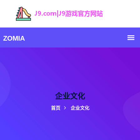
企业文化
首页
企业文化