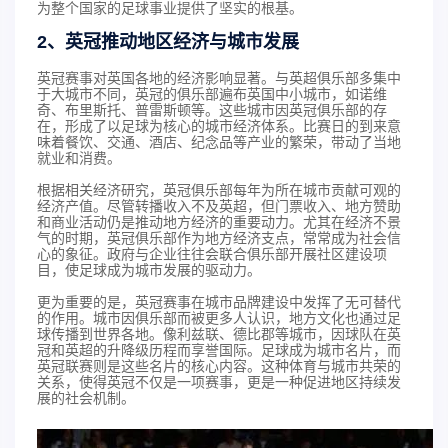
为整个国家的足球事业提供了坚实的根基。
2、英冠推动地区经济与城市发展
英冠赛事对英国各地的经济影响显著。与英超俱乐部多集中
于大城市不同，英冠的俱乐部遍布英国中小城市，如诺维
奇、布里斯托、普雷斯顿等。这些城市因英冠俱乐部的存
在，形成了以足球为核心的城市经济体系。比赛日的到来意
味着餐饮、交通、酒店、纪念品等产业的繁荣，带动了当地
就业和消费。
根据相关经济研究，英冠俱乐部每年为所在城市贡献可观的
经济产值。尽管转播收入不及英超，但门票收入、地方赞助
和商业活动仍是推动地方经济的重要动力。尤其在经济不景
气的时期，英冠俱乐部作为地方经济支点，常常成为社会信
心的象征。政府与企业往往会联合俱乐部开展社区建设项
目，使足球成为城市发展的驱动力。
更为重要的是，英冠赛事在城市品牌建设中发挥了无可替代
的作用。城市因俱乐部而被更多人认识，地方文化也通过足
球传播到世界各地。像利兹联、德比郡等城市，因球队在英
冠和英超的升降级历程而享誉国际。足球成为城市名片，而
英冠联赛则是这些名片的核心内容。这种体育与城市共荣的
关系，使得英冠不仅是一项赛事，更是一种促进地区持续发
展的社会机制。