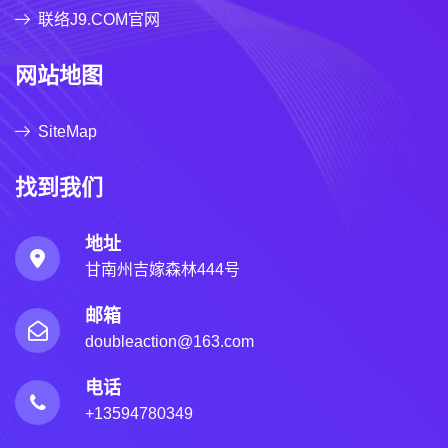
联络J9.COM官网
网站地图
SiteMap
找到我们
地址
甘南州吉嫁森林444号
邮箱
doubleaction@163.com
电话
+13594780349