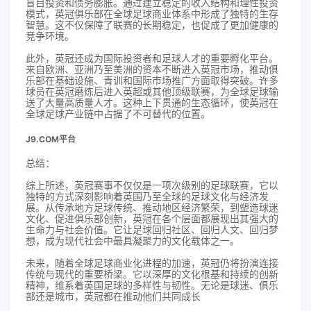
盲目投资和债务膨胀。通过建立稳定的收入结构和理性投资
模式，英冠俱乐部在全球足球商业体系中形成了独特的生存
智慧。这不仅保障了联赛的长期稳定，也促成了更加健康的
竞争环境。
此外，英冠还成为国际投资者和足球人才的重要孵化平台。
来自欧洲、亚洲乃至美洲的资本不断进入英冠市场，推动俱
乐部在基础设施、青训和国际市场推广方面取得突破。许多
球员在英冠磨炼后进入英超或其他顶级联赛，为全球足球输
送了大量高质量人才。这种上下贯通的生态循环，使英冠在
全球足球产业链中占据了不可替代的位置。
J9.COM平台
总结：
综上所述，英冠赛事不仅仅是一项次级别的足球联赛，它以
独特的方式深刻影响着英国乃至全球的足球文化与经济发
展。从传承地方足球传统、推动地区经济繁荣，到塑造球迷
文化、促进俱乐部创新，英冠在各个层面都展现出其强大的
生命力与社会价值。它让足球回归社区、回归人文、回归梦
想，成为现代社会中最具凝聚力的文化载体之一。
未来，随着全球足球商业化进程的加速，英冠仍将扮演连接
传统与现代的重要桥梁。它以深厚的文化根基和持续的创新
精神，维系着英国足球的多样性与韧性。无论是球迷、俱乐
部还是城市，英冠都在推动他们共同成长