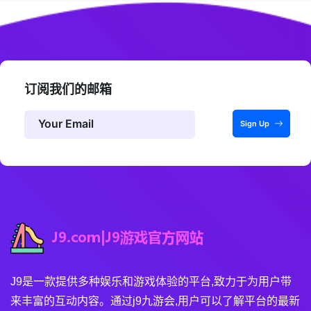
订阅我们的邮箱
Sign Up
J9是一款提供多种娱乐和游戏体验的平台,致力于为用户带
来丰富的互动内容。通过j9九游会,用户可以了解平台的最新