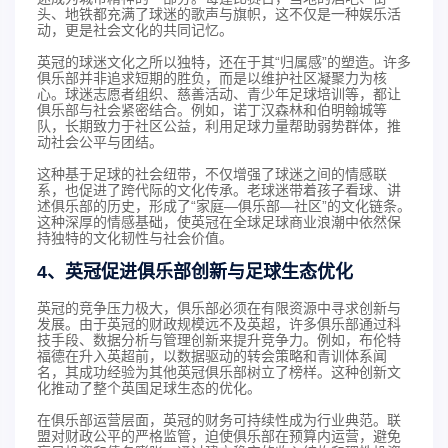
头、地铁都充满了球迷的歌声与旗帜，这不仅是一种娱乐活
动，更是社会文化的共同记忆。
英冠的球迷文化之所以独特，还在于其“归属感”的塑造。许多
俱乐部并非追求短期的胜负，而是以维护社区凝聚力为核
心。球迷志愿者组织、慈善活动、青少年足球培训等，都让
俱乐部与社会紧密结合。例如，诺丁汉森林和伯明翰城等
队，长期致力于社区公益，利用足球力量帮助弱势群体，推
动社会公平与团结。
这种基于足球的社会纽带，不仅增强了球迷之间的情感联
系，也促进了跨代际的文化传承。老球迷带着孩子看球、讲
述俱乐部的历史，形成了“家庭—俱乐部—社区”的文化链条。
这种深厚的情感基础，使英冠在全球足球商业浪潮中依然保
持独特的文化韧性与社会价值。
4、英冠促进俱乐部创新与足球生态优化
英冠的竞争压力极大，俱乐部必须在有限资源中寻求创新与
发展。由于英冠的财政规模远不及英超，许多俱乐部通过科
技手段、数据分析与管理创新来提升竞争力。例如，布伦特
福德在升入英超前，以数据驱动的转会策略和青训体系闻
名，其成功经验为其他英冠俱乐部树立了榜样。这种创新文
化推动了整个英国足球生态的优化。
在俱乐部运营层面，英冠的财务可持续性成为行业典范。联
盟对财政公平的严格监管，迫使俱乐部在预算内运营，避免