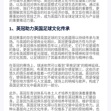
济与城市发展的带动、英冠对球迷文化与社会凝聚力的塑
造、以及英冠对俱乐部运营模式与足球生态的影响。通过系
统分析，我们不仅能看到英冠在足球竞技层面的重要性，更
能理解其背后所蕴含的社会与经济价值。本文旨在揭示英冠
赛事如何在竞技之外，成为英国乃至全球足球文化与产业链
的重要推动力量。
1、英冠助力英国足球文化传承
英冠赛事的存在使得英国足球的文化底蕴得以持续传承与发
扬。与英超的全球商业化相比，英冠更强调地方性与历史
感。许多英冠俱乐部拥有百年以上的历史，它们不仅是城市
的象征，更是当地居民共同的情感寄托。英冠的比赛场面虽
然没有英超那样星光熠熠，但其纯粹的竞争精神和坚守传统
的文化氛围，让足球回归了其最本质的竞技与精神价值。
在英冠的赛场上，球迷依然可以看到“草根足球”的精神延续。
无论是巴恩斯利、布莱克本还是谢菲尔德星期三，这些历史
悠久的俱乐部都承载着一代代球迷的回忆与忠诚。英冠的存
在，使得英格兰足球文化不被完全商业化所吞噬，而是保留
了那份地方情怀与人文温度。球场上的呐喊与歌声，构成了
英国足球文化中最真实的一部分。
此外，英冠在青训体系与本土人才培养方面扮演着重要角
色。许多英格兰国家队的球员，都曾在英冠赛场上打磨自
身。正是因为英冠俱乐部在坚持培养年轻球员、维护竞技公
平的传统，英国足球文化得以在新旧交替中延续生命力。这
种从基层向上的文化传承，不仅维系了足球的原始精神，也