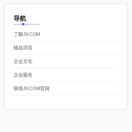
导航
了解J9.COM
精品项目
企业文化
企业服务
联络J9.COM官网