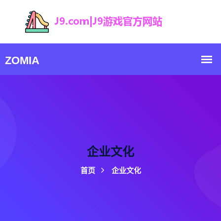
企业文化
首页
企业文化