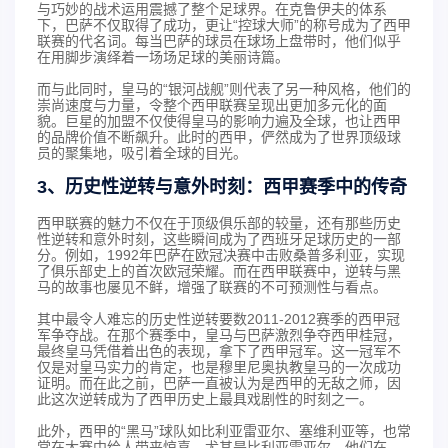
与巧妙的战术运用震撼了整个足球界。在克鲁伊夫的体系
下，巴萨不仅取得了成功，更让“控球大师”的称号成为了西甲
联赛的代名词。每当巴萨的球员在球场上盘带时，他们似乎
在用脚步演绎着一场场足球的美丽诗篇。
而与此同时，皇马的“银河战舰”则代表了另一种风格，他们的
崇尚速度与力量，令整个西甲联赛呈现出更加多元化的面
貌。巨星的加盟不仅使得皇马的影响力遍及全球，也让西甲
的品牌价值不断飙升。此时的西甲，俨然成为了世界顶级球
员的聚集地，吸引着全球的目光。
3、历史性逆转与意外时刻：西甲赛季中的传奇
西甲联赛的魅力不仅在于顶级俱乐部的较量，还有那些历史
性逆转和意外时刻，这些瞬间成为了西班牙足球历史的一部
分。例如，1992年巴萨在欧冠决赛中击败桑普多利亚，实现
了俱乐部史上的首次欧冠荣耀。而在西甲联赛中，逆转与黑
马的故事也屡见不鲜，增强了联赛的不可预测性与看点。
其中最令人难忘的历史性逆转要数2011-2012赛季的西甲冠
军争夺战。在那个赛季中，皇马与巴萨激烈争夺西甲桂冠，
最终皇马凭借着出色的表现，拿下了西甲冠军。这一冠军不
仅是对皇马实力的肯定，也是穆里尼奥执教皇马的一次成功
证明。而在此之前，巴萨一直被认为是西甲的无敌之师，因
此这次逆转成为了西甲历史上最具戏剧性的时刻之一。
此外，西甲的“黑马”球队如比利亚雷亚尔、塞维利亚等，也常
常在大赛中给人带来惊喜。尤其是比利亚雷亚尔，他们在