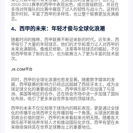
2010-2011赛季的西甲中表现出色，成功晋级欧冠，并且在
多场对阵强队的比赛中展现了过人的韧性与战斗力。这样的
意外时刻，丰富了西甲的多样性，也让整个联赛更加充满悬
念。
4、西甲的未来：年轻才俊与全球化浪潮
随着时间的推移，西甲联赛不断迎来新的时代。近年来，西
甲吸引了大量的年轻球员，他们的才华和潜力让人对西甲的
未来充满期待。像维尼修斯、法蒂等年轻球员的崛起，不仅
给西甲带来了新的活力，也为联赛注入了更为丰富的技术层
次。
J9.COM平台
同时，西甲的全球化浪潮也愈发显著。随着数字媒体的发
展，西甲联赛的影响力已经远远超越了西班牙本土，成为全
球足球文化的重要组成部分。西甲俱乐部不仅加强了与亚
洲、美国等地区的合作，还在转会市场中进一步加强了国际
化布局，吸引了更多来自世界各地的顶级球员。
西甲的未来不仅仅局限于球场内的精彩表现，更是通过全球
化的传播平台将西甲文化传播到每一个角落。从球迷的数量
到商业价值的提升，西甲的未来看起来光明无限。随着各大
俱乐部不断培养年轻人才和推动国际化步伐，西甲有望在未
来继续保持其在世界足球舞台上的重要地位。