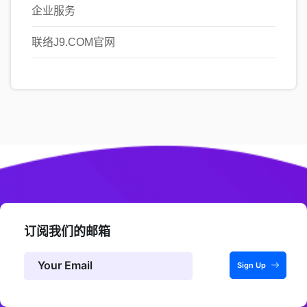
企业服务
联络J9.COM官网
订阅我们的邮箱
Sign Up