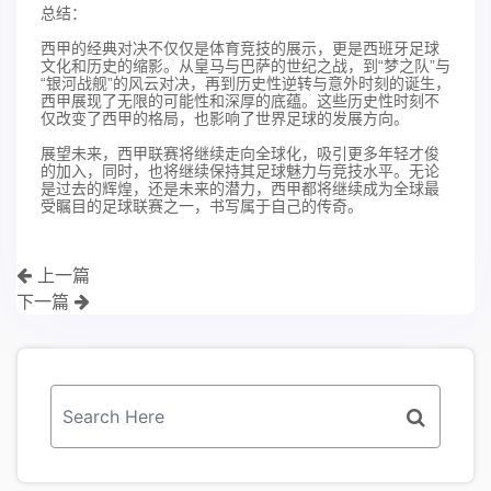
总结：
西甲的经典对决不仅仅是体育竞技的展示，更是西班牙足球
文化和历史的缩影。从皇马与巴萨的世纪之战，到“梦之队”与
“银河战舰”的风云对决，再到历史性逆转与意外时刻的诞生，
西甲展现了无限的可能性和深厚的底蕴。这些历史性时刻不
仅改变了西甲的格局，也影响了世界足球的发展方向。
展望未来，西甲联赛将继续走向全球化，吸引更多年轻才俊
的加入，同时，也将继续保持其足球魅力与竞技水平。无论
是过去的辉煌，还是未来的潜力，西甲都将继续成为全球最
受瞩目的足球联赛之一，书写属于自己的传奇。
上一篇
下一篇