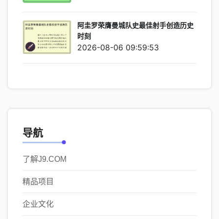
阿圭罗荣膺曼城队史最佳射手创造历史
时刻
2026-08-06 09:59:53
导航
了解J9.COM
精品项目
企业文化