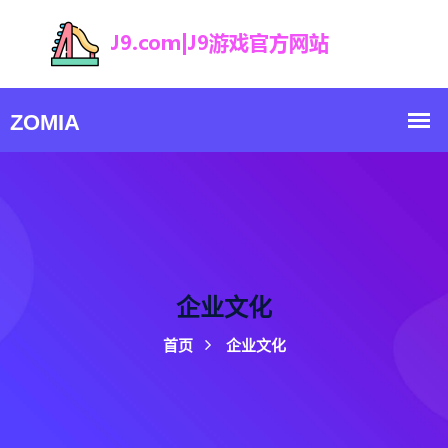
企业文化
首页
企业文化