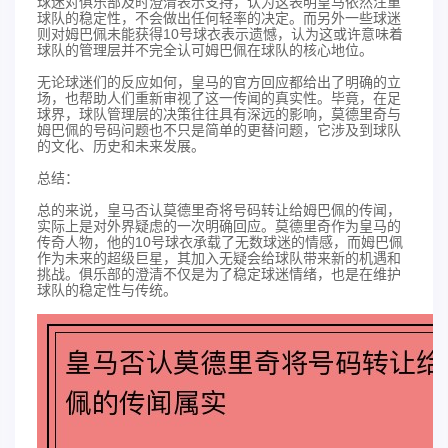
球迷对俱乐部及时澄清表示支持，认为这表明皇马依然注重
球队的稳定性，不会做出任何轻率的决定。而另外一些球迷
则对姆巴佩未能获得10号球衣表示遗憾，认为这或许意味着
球队的管理层并不完全认可姆巴佩在球队的核心地位。
无论球迷们的反应如何，皇马的官方回应都给出了明确的立
场，也帮助人们重新审视了这一传闻的真实性。毕竟，在足
球界，球队管理层的决策往往具有深远的影响，莫德里奇与
姆巴佩的号码问题也不只是简单的更替问题，它涉及到球队
的文化、历史和未来发展。
总结：
总的来说，皇马否认莫德里奇将号码转让给姆巴佩的传闻，
实际上是对外界疑虑的一次明确回应。莫德里奇作为皇马的
传奇人物，他的10号球衣承载了无数球迷的情感，而姆巴佩
作为未来的超级巨星，其加入无疑会给球队带来新的机遇和
挑战。俱乐部的澄清不仅是为了稳定球迷情绪，也是在维护
球队的稳定性与传统。