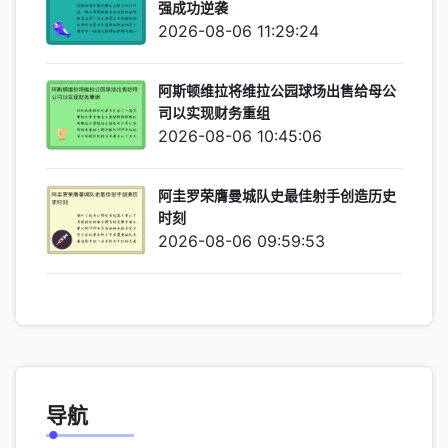
强成功逆袭
2026-08-06 11:29:24
阿斯顿维拉将维拉公园球场出售给母公
司以实现财务重组
2026-08-06 10:45:06
阿圭罗荣膺曼城队史最佳射手创造历史
时刻
2026-08-06 09:59:53
导航