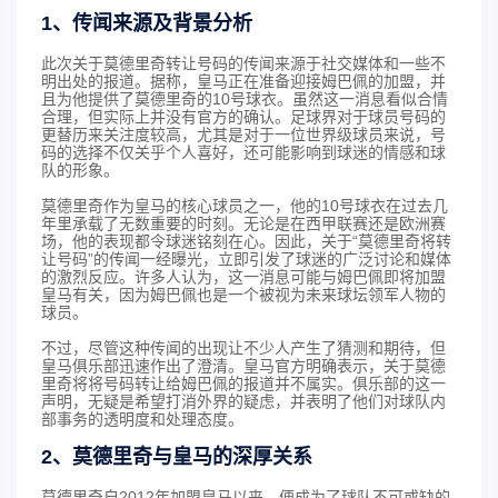
1、传闻来源及背景分析
此次关于莫德里奇转让号码的传闻来源于社交媒体和一些不
明出处的报道。据称，皇马正在准备迎接姆巴佩的加盟，并
且为他提供了莫德里奇的10号球衣。虽然这一消息看似合情
合理，但实际上并没有官方的确认。足球界对于球员号码的
更替历来关注度较高，尤其是对于一位世界级球员来说，号
码的选择不仅关乎个人喜好，还可能影响到球迷的情感和球
队的形象。
莫德里奇作为皇马的核心球员之一，他的10号球衣在过去几
年里承载了无数重要的时刻。无论是在西甲联赛还是欧洲赛
场，他的表现都令球迷铭刻在心。因此，关于“莫德里奇将转
让号码”的传闻一经曝光，立即引发了球迷的广泛讨论和媒体
的激烈反应。许多人认为，这一消息可能与姆巴佩即将加盟
皇马有关，因为姆巴佩也是一个被视为未来球坛领军人物的
球员。
不过，尽管这种传闻的出现让不少人产生了猜测和期待，但
皇马俱乐部迅速作出了澄清。皇马官方明确表示，关于莫德
里奇将将号码转让给姆巴佩的报道并不属实。俱乐部的这一
声明，无疑是希望打消外界的疑虑，并表明了他们对球队内
部事务的透明度和处理态度。
2、莫德里奇与皇马的深厚关系
莫德里奇自2012年加盟皇马以来，便成为了球队不可或缺的