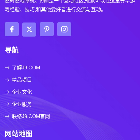
随时随地畅玩。j9则是一个互动社区,玩家可以在这里分享游
戏经验、技巧,和其他爱好者进行交流与互动。
导航
了解J9.COM
精品项目
企业文化
企业服务
联络J9.COM官网
网站地图