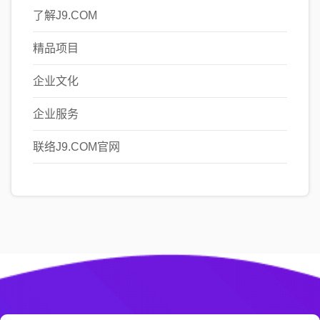
了解J9.COM
精品项目
企业文化
企业服务
联络J9.COM官网