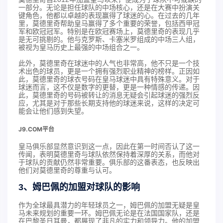
一部分。无论是担任球队的中场核心，还是在大赛中扮演关
键角色，他都以卓越的表现赢得了球迷的心。在过去的几年
里，莫德里奇帮助皇马赢得了多个重要的荣誉，包括西甲冠
军和欧冠冠军。特别是在欧冠赛场上，莫德里奇的表现几乎
是无可挑剔的。他与克罗斯、卡塞米罗组成的中场三人组，
被视为皇马历史上最强的中场组合之一。
此外，莫德里奇在球迷中的人气也非常高，他不只是一个技
术出色的球员，更是一个拥有强烈职业精神的榜样。正因如
此，莫德里奇的球衣号码在皇马球迷中具有特殊意义。对于
球迷而言，这不仅是数字的更替，更是一种情感的传递。因
此，莫德里奇的号码被转让的消息无疑会引起球迷的强烈反
应，尤其是对于那些长期支持他的球迷来说，这样的决定可
能会让他们感到失望。
J9.COM平台
皇马俱乐部显然意识到这一点，因此在第一时间否认了这一
传闻，表明莫德里奇与球队依然保持着深厚的关系，而他对
于球队的贡献仍然非常重要。俱乐部的这番表态，也反映出
他们对莫德里奇的尊重与认可。
3、姆巴佩的加盟对球队的影响
作为全球最具潜力的年轻球员之一，姆巴佩的加盟无疑是皇
马未来规划的重要一环。姆巴佩无论是在法国国家队，还是
在巴黎圣日耳曼，都展现了非凡的实力和领导力。他的加盟