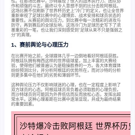
性。在那场比赛中，沙特展现了惊人的战术执行力、团队协
作和顽强的斗志，最终以令人意想不到的比分击败阿根廷。
这场比赛不仅刷新了世界杯历史上“冷门”的定义，也让全世界
重新审视了足球比赛中的心理博弈、战术安排和球员状态的
重要性。从赛前的舆论压力，到比赛中每一次精彩的进攻与
防守，再到赛后的全球反响，这场冷门为足球历史写下了浓
墨重彩的一笔，也让我们深刻感受到“足球从来不只是强弱之
分”的真理。
1、赛前舆论与心理压力
在比赛开始之前，全球媒体几乎一边倒地看好阿根廷获胜。
阿根廷队拥有梅西这样的世界级球星，加上丰富的大赛经
验，使得他们被普遍认为是稳操胜券的一方。各大体育媒体
纷纷预测比分，并分析阿根廷的优势所在，而对沙特的分析
则更多集中在他们的劣势和薄弱环节。
这种舆论压力不仅影响球迷的心理，也在一定程度上影响了
双方球员的心态。阿根廷球员背负着必须取胜的心理负担，
而沙特球员则可能因为外界低估而反而放松心态，发挥出超
常水平。这种心理差距在比赛中逐渐显现，并成为最终结果
的重要因素。