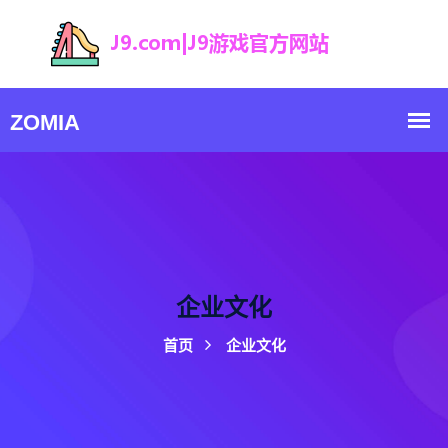
企业文化
首页
企业文化