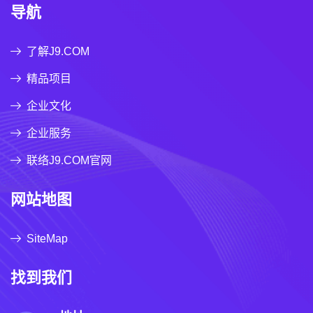
导航
了解J9.COM
精品项目
企业文化
企业服务
联络J9.COM官网
网站地图
SiteMap
找到我们