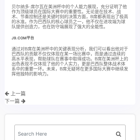
贝尔纳多·席尔瓦在美洲杯中的个人能力展现，充分证明了他
作为顶级球员在国际大赛中的重要性。无论是在技术、战
术、节奏控制还是关键时刻的决策方面，B席都表现出了极高
的水准。作为巴西队的核心球员之一，他不仅在进攻端为球
队提供创造力，也在防守端展现了强大的全能性。
J9.COM平台
通过对B席在美洲杯中的关键表现分析，我们可以看出他对于
巴西队的贡献不仅仅体现在某一场比赛中，而是通过连续的
高水平表现，帮助球队在赛事中取得成功。B席在美洲杯上的
出色表现不仅体现了他的个人实力，更是巴西队整体战术体
系中的重要一环。未来，B席无疑将在更多国际大赛中继续发
挥他独特的影响力。
上一篇
下一篇