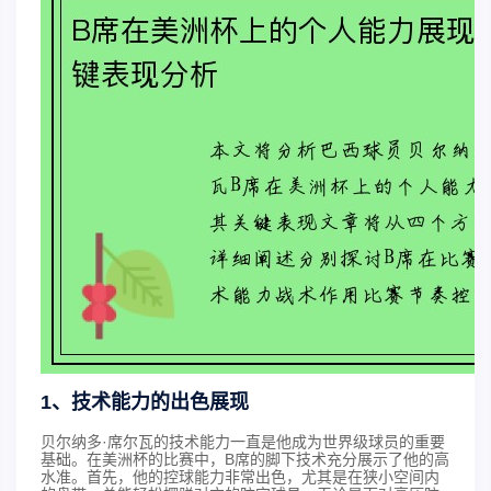
1、技术能力的出色展现
贝尔纳多·席尔瓦的技术能力一直是他成为世界级球员的重要
基础。在美洲杯的比赛中，B席的脚下技术充分展示了他的高
水准。首先，他的控球能力非常出色，尤其是在狭小空间内