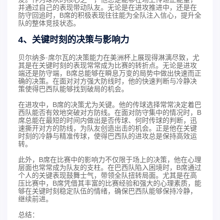
并通过自己的表现带动队友。无论是在进攻推进中，还是在
防守回追时，B席的积极表现往往能为全队注入信心，提升全
队的整体竞技状态。
4、关键时刻的决策与影响力
贝尔纳多·席尔瓦的决策能力在美洲杯上展现得淋漓尽致，尤
其是在关键时刻的表现常常成为比赛的转折点。无论是进攻
端还是防守端，B席总能够在瞬息万变的局势中做出快速而正
确的决策。在面对对方强大防线时，他的快速判断与冷静决
策使得巴西队能够找到破局的机会。
在进攻中，B席的决策尤为关键。他的传球选择常常决定着巴
西队能否有效地突破对方防线。在面对防守集中的情况时，B
席总能在最短的时间内做出是否传球、何时传球的判断，迅
速撕开对方的防线，为队友创造出击的机会。正是他在关键
时刻的冷静与精准传球，使得巴西队的进攻总是保持高效运
转。
此外，B席在比赛中的影响力不仅限于场上的决策，他在心理
层面也常常成为队友的支柱。在巴西队陷入困境时，B席通过
个人的关键表现鼓舞士气，带领全队扭转局面。尤其是在高
压比赛中，B席凭借其丰富的比赛经验和强大的心理素质，能
够在关键时刻稳定队伍的情绪，确保巴西队能够保持冷静，
继续前进。
总结：