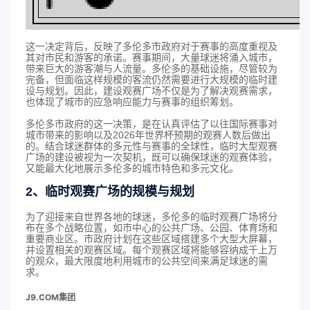
这一决定背后，反映了多伦多市政府对于赛事的高度重视及
其对市民和游客的承诺。赛事期间，大量球迷将涌入城市，
带来巨大的游客潮与人流量。多伦多的基础设施，尽管较为
完备，但面临这样规模的客流仍然需要进行大规模的临时建
设与规划。因此，建设观赛广场不仅是为了解决观赛需求，
也体现了城市的应急响应能力与赛事的组织筹划。
多伦多市政府的这一决策，是在认真评估了以往国际赛事对
城市带来的影响以及2026年世界杯预期的观赛人数后做出
的。结合球迷群体的多元性与赛事的全球性，临时大型观赛
广场的建设被视为一次契机，既可以确保球迷的观赛体验，
又能最大化地展示多伦多的城市特色和多元文化。
2、临时观赛广场的规模与规划
为了迎接来自世界各地的球迷，多伦多的临时观赛广场将分
布在多个战略位置，如市中心的公共广场、公园、体育场和
重要商业区。市政府计划在这些区域搭建多个大型大屏幕，
并设置相关的观赛区域。每个观赛区域将能够容纳成千上万
的观众，最大限度地利用城市的公共空间来满足球迷的需
求。
J9.COM集团