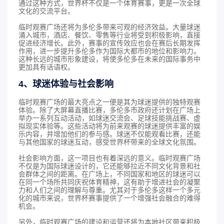
通过这种方式，世界杯不仅是一个体育赛事，更是一次全球
文化的交流平台。
临时观赛广场还将为多伦多带来可观的经济效益。大量球迷
涌入城市，酒店、餐饮、零售等行业将受到积极影响，直接
促进经济增长。此外，赛事的宣传效应也会在赛后长期发挥
作用，进一步提升多伦多作为国际大都市的地位和影响力。
这种长远的城市形象建设，将使多伦多在未来的国际事务中
更加具有话语权。
4、球迷体验与社会影响
临时观赛广场的最大亮点之一便是其为球迷提供的独特观赛
体验。除了大屏幕直播比赛，多伦多市政府还计划在广场上
举办一系列互动活动，如球迷交流会、足球技能挑战赛、虚
拟现实体验等。这些活动将为前来观赛的球迷提供丰富的娱
乐内容，并增加他们的参与感。球迷不仅能观看比赛，还能
与其他国家的球迷互动，感受世界杯带来的全球文化氛围。
社会影响方面，这一项目也有着深远的意义。临时观赛广场
不仅是为国际球迷设计的，它还能够拉近不同文化背景和社
会群体之间的距离。在广场上，不同国家和地区的球迷可以
在同一个场所共同庆祝体育精神，这有助于增进社会的凝聚
力和人们之间的理解与尊重。尤其对于多伦多这样一个多元
化的城市来说，世界杯赛事提供了一个增强社会融合的难得
机会。
另外，临时观赛广场的建设和运营还将为本地社区带来积极