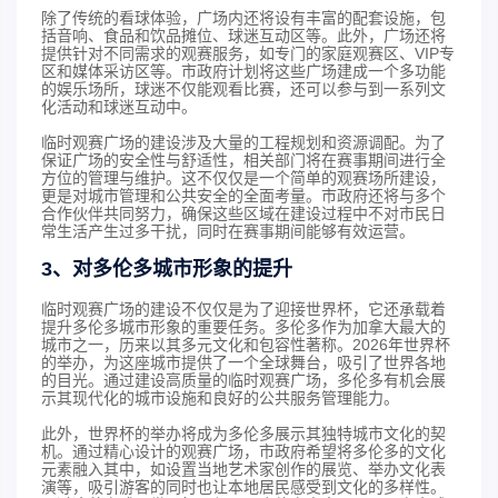
除了传统的看球体验，广场内还将设有丰富的配套设施，包
括音响、食品和饮品摊位、球迷互动区等。此外，广场还将
提供针对不同需求的观赛服务，如专门的家庭观赛区、VIP专
区和媒体采访区等。市政府计划将这些广场建成一个多功能
的娱乐场所，球迷不仅能观看比赛，还可以参与到一系列文
化活动和球迷互动中。
临时观赛广场的建设涉及大量的工程规划和资源调配。为了
保证广场的安全性与舒适性，相关部门将在赛事期间进行全
方位的管理与维护。这不仅仅是一个简单的观赛场所建设，
更是对城市管理和公共安全的全面考量。市政府还将与多个
合作伙伴共同努力，确保这些区域在建设过程中不对市民日
常生活产生过多干扰，同时在赛事期间能够有效运营。
3、对多伦多城市形象的提升
临时观赛广场的建设不仅仅是为了迎接世界杯，它还承载着
提升多伦多城市形象的重要任务。多伦多作为加拿大最大的
城市之一，历来以其多元文化和包容性著称。2026年世界杯
的举办，为这座城市提供了一个全球舞台，吸引了世界各地
的目光。通过建设高质量的临时观赛广场，多伦多有机会展
示其现代化的城市设施和良好的公共服务管理能力。
此外，世界杯的举办将成为多伦多展示其独特城市文化的契
机。通过精心设计的观赛广场，市政府希望将多伦多的文化
元素融入其中，如设置当地艺术家创作的展览、举办文化表
演等，吸引游客的同时也让本地居民感受到文化的多样性。