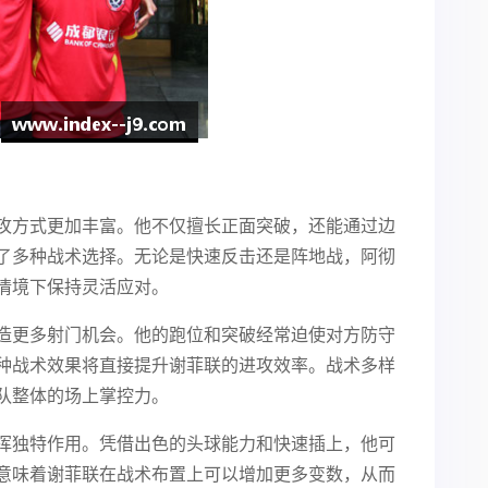
攻方式更加丰富。他不仅擅长正面突破，还能通过边
了多种战术选择。无论是快速反击还是阵地战，阿彻
情境下保持灵活应对。
造更多射门机会。他的跑位和突破经常迫使对方防守
种战术效果将直接提升谢菲联的进攻效率。战术多样
队整体的场上掌控力。
挥独特作用。凭借出色的头球能力和快速插上，他可
意味着谢菲联在战术布置上可以增加更多变数，从而