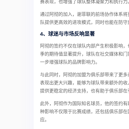
赛表现，也增强了球队整体凝聚力和执行力
通过阿彻的加入，谢菲联的前场协作体系将
队提供更高效的进攻模式，同时也能在防守
4、球迷与市场反响显著
阿彻的签约不仅在球队内部产生积极影响，
季的期待值显著提升，球队在社交媒体和门
一步增强球队的品牌影响力。
与此同时，阿彻的加盟为俱乐部带来了更多
表现出更大兴趣，能够为球队带来额外的收
提供更稳定的经济支持，也有助于俱乐部在
此外，阿彻作为国际知名球员，他的签约有
种影响不仅限于比赛成绩，还包括俱乐部在
应。