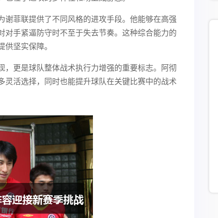
为谢菲联提供了不同风格的进攻手段。他能够在高强
对对手紧逼防守时不至于失去节奏。这种综合能力的
提供坚实保障。
现，更是球队整体战术执行力增强的重要标志。阿彻
多灵活选择，同时也能提升球队在关键比赛中的战术