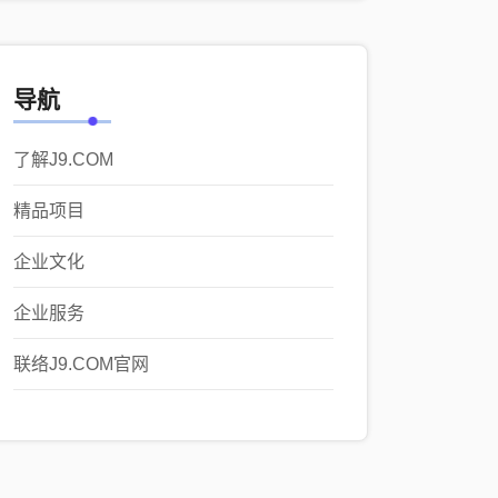
导航
了解J9.COM
精品项目
企业文化
企业服务
联络J9.COM官网