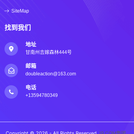
SiteMap
找到我们
地址
甘南州吉嫁森林444号
邮箱
doubleaction@163.com
电话
+13594780349
Copyright © 2026 - All Rights Reserved
J9.COM集团
.