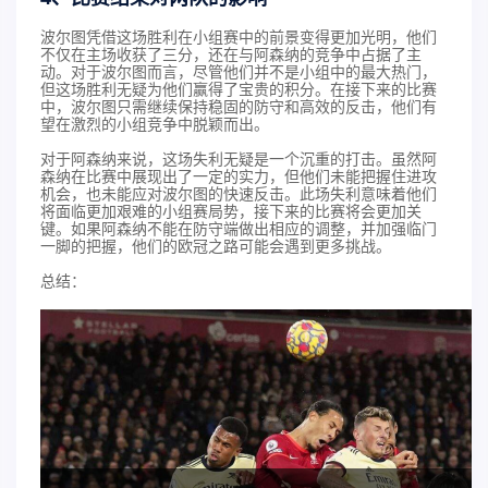
波尔图凭借这场胜利在小组赛中的前景变得更加光明，他们
不仅在主场收获了三分，还在与阿森纳的竞争中占据了主
动。对于波尔图而言，尽管他们并不是小组中的最大热门，
但这场胜利无疑为他们赢得了宝贵的积分。在接下来的比赛
中，波尔图只需继续保持稳固的防守和高效的反击，他们有
望在激烈的小组竞争中脱颖而出。
对于阿森纳来说，这场失利无疑是一个沉重的打击。虽然阿
森纳在比赛中展现出了一定的实力，但他们未能把握住进攻
机会，也未能应对波尔图的快速反击。此场失利意味着他们
将面临更加艰难的小组赛局势，接下来的比赛将会更加关
键。如果阿森纳不能在防守端做出相应的调整，并加强临门
一脚的把握，他们的欧冠之路可能会遇到更多挑战。
总结：