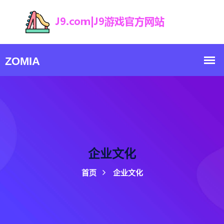
企业文化
首页
企业文化