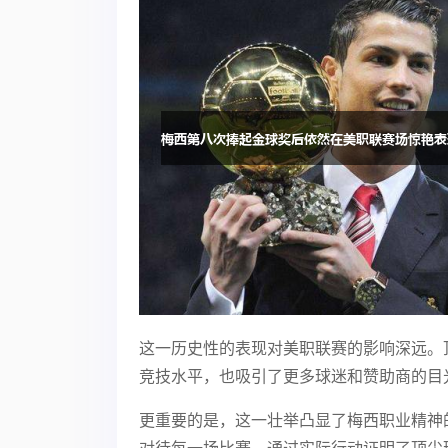
这一历史性的表现对美职联赛的影响深远。
竞技水平，也吸引了更多球迷和赞助商的目
更重要的是，这一壮举凸显了梅西职业精神