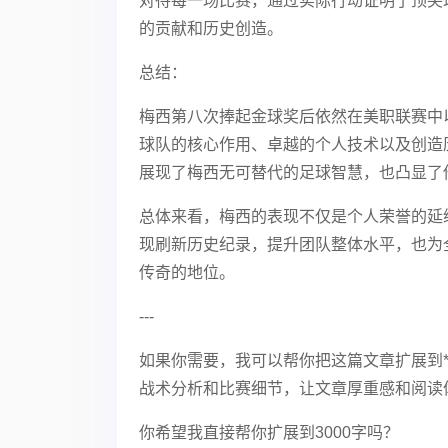
对待每一场比赛，通过实际行动证明了顶尖
的贡献和历史创造。
总结：
梅西第八次捧起金球奖后依然在美职联赛中
球队的核心作用、卓越的个人技术以及创造
展现了梅西无可替代的足球智慧，也凸显了
总体来看，梅西的表现不仅是个人荣誉的延
现刷新历史纪录，提升团队整体水平，也为
传奇的地位。
---
如果你需要，我可以帮你把这篇文章扩展到**
战术分析和比赛细节，让文章厚重感和阅读
你希望我直接帮你扩展到3000字吗？